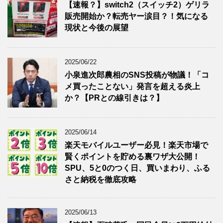
【速報？】switch2（スイッチ2）ゲリラ
販売開始か？転売ヤー涙目？！気になる
現状と今後の展望
2025/06/22
小泉進次郎農相のSNS投稿が物議！「コ
メ買ったことない」発言を超える炎上
か？【PRとの線引きは？】
2025/06/14
楽天モバイルユーザー必見！楽天市場で
賢くポイントを貯める裏ワザ大公開！
SPU、5と0のつく日、買いまわり、ふる
さと納税を徹底攻略
2025/06/13