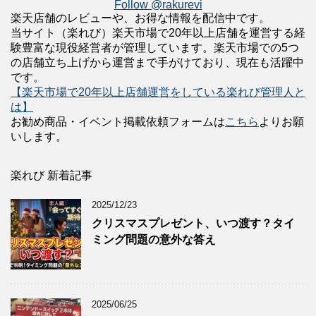
Follow @rakurevi
楽天店舗のレビューや、お得な情報を配信中です。
当サイト（楽れび）楽天市場で20年以上店舗を運営する経
験豊富な現役経営者が管理しています。楽天市場での5つ
の店舗立ち上げから運営まで手がけており、現在も活躍中
です。
【楽天市場で20年以上店舗運営をしている楽れび管理人と
は】
お勧め商品・イベント掲載依頼フォームは
こちら
よりお願
いします。
楽れび 新着記事
2025/12/23
クリスマスプレゼント、いつ渡す？タイ
ミング問題の意外な答え
2025/06/25