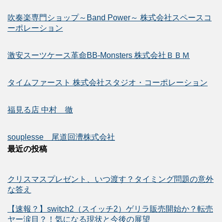
吹奏楽専門ショップ～Band Power～ 株式会社スペースコ
ーポレーション
激安スーツケース革命BB-Monsters 株式会社ＢＢＭ
タイムファースト 株式会社スタジオ・コーポレーション
福見る店 中村 徹
souplesse 尾道回漕株式会社
最近の投稿
クリスマスプレゼント、いつ渡す？タイミング問題の意外
な答え
【速報？】switch2（スイッチ2）ゲリラ販売開始か？転売
ヤー涙目？！気になる現状と今後の展望