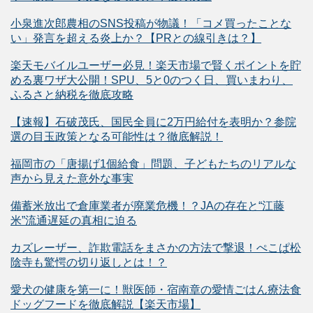
小泉進次郎農相のSNS投稿が物議！「コメ買ったことな
い」発言を超える炎上か？【PRとの線引きは？】
楽天モバイルユーザー必見！楽天市場で賢くポイントを貯
める裏ワザ大公開！SPU、5と0のつく日、買いまわり、
ふるさと納税を徹底攻略
【速報】石破茂氏、国民全員に2万円給付を表明か？参院
選の目玉政策となる可能性は？徹底解説！
福岡市の「唐揚げ1個給食」問題、子どもたちのリアルな
声から見えた意外な事実
備蓄米放出で倉庫業者が廃業危機！？JAの存在と“江藤
米”流通遅延の真相に迫る
カズレーザー、詐欺電話をまさかの方法で撃退！ぺこぱ松
陰寺も驚愕の切り返しとは！？
愛犬の健康を第一に！獣医師・宿南章の愛情ごはん療法食
ドッグフードを徹底解説【楽天市場】