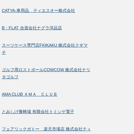
CATYA-車用品 ティエスオー株式会社
B・FLAT 合資会社ナグラ洋品店
スーツケース専門店FKIKAKU 株式会社クギマ
チ
ゴルフ用ロストボールCOWCOW 株式会社ナリ
タゴルフ
AMA CLUB ＡＭＡ ＣＬＵＢ
とみしげ養蜂場 有限会社トミシゲ電子
フェアリックガトー 楽天市場店 株式会社ティ