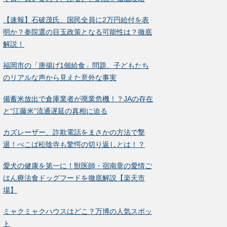
【速報】石破茂氏、国民全員に2万円給付を表
明か？参院選の目玉政策となる可能性は？徹底
解説！
福岡市の「唐揚げ1個給食」問題、子どもたち
のリアルな声から見えた意外な事実
備蓄米放出で倉庫業者が廃業危機！？JAの存在
と“江藤米”流通遅延の真相に迫る
カズレーザー、詐欺電話をまさかの方法で撃
退！ぺこぱ松陰寺も驚愕の切り返しとは！？
愛犬の健康を第一に！獣医師・宿南章の愛情ご
はん療法食ドッグフードを徹底解説【楽天市
場】
ミャクミャクハウスはどこ？万博の人気スポッ
ト