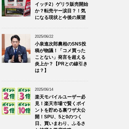
イッチ2）ゲリラ販売開始
か？転売ヤー涙目？！気
になる現状と今後の展望
2025/06/22
小泉進次郎農相のSNS投
稿が物議！「コメ買った
ことない」発言を超える
炎上か？【PRとの線引き
は？】
2025/06/14
楽天モバイルユーザー必
見！楽天市場で賢くポイ
ントを貯める裏ワザ大公
開！SPU、5と0のつく
日、買いまわり、ふるさ