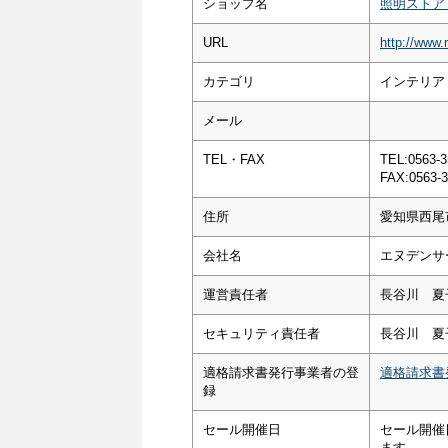
ショップ名
照明ストア
URL
http://www.
カテゴリ
インテリア
メール
TEL・FAX
TEL:0563-3
FAX:0563-3
住所
愛知県西尾
会社名
エヌデンサ
運営責任者
長谷川 夏
セキュリティ責任者
長谷川 夏
適格請求書発行事業者の登
適格請求書
録
セール開催日
セール開催
ます。