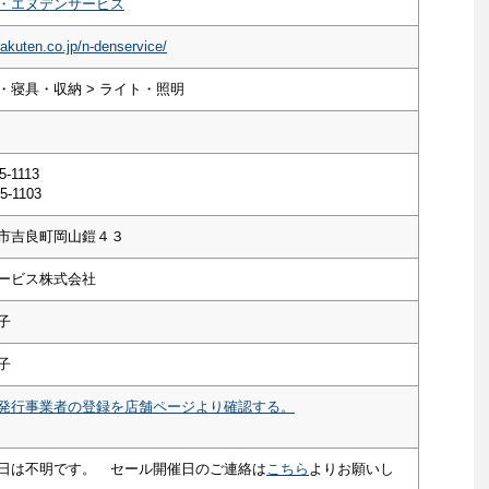
・エヌデンサービス
rakuten.co.jp/n-denservice/
・寝具・収納 > ライト・照明
5-1113
5-1103
市吉良町岡山鎧４３
ービス株式会社
子
子
発行事業者の登録を店舗ページより確認する。
日は不明です。 セール開催日のご連絡は
こちら
よりお願いし