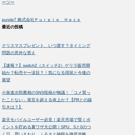
ーツー
purple7 株式会社Ｐｕｒｐｌｅ Ｈａｚｅ
最近の投稿
クリスマスプレゼント、いつ渡す？タイミング
問題の意外な答え
【速報？】switch2（スイッチ2）ゲリラ販売開
始か？転売ヤー涙目？！気になる現状と今後の
展望
小泉進次郎農相のSNS投稿が物議！「コメ買っ
たことない」発言を超える炎上か？【PRとの線
引きは？】
楽天モバイルユーザー必見！楽天市場で賢くポ
イントを貯める裏ワザ大公開！SPU、5と0のつ
く日、買いまわり、ふるさと納税を徹底攻略