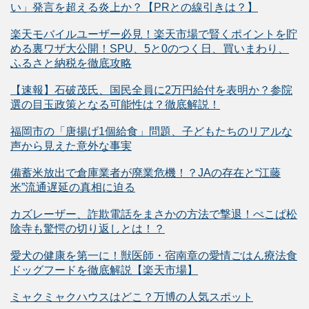
い」発言を超える炎上か？【PRとの線引きは？】
楽天モバイルユーザー必見！楽天市場で賢くポイントを貯
める裏ワザ大公開！SPU、5と0のつく日、買いまわり、
ふるさと納税を徹底攻略
【速報】石破茂氏、国民全員に2万円給付を表明か？参院
選の目玉政策となる可能性は？徹底解説！
福岡市の「唐揚げ1個給食」問題、子どもたちのリアルな
声から見えた意外な事実
備蓄米放出で倉庫業者が廃業危機！？JAの存在と“江藤
米”流通遅延の真相に迫る
カズレーザー、詐欺電話をまさかの方法で撃退！ぺこぱ松
陰寺も驚愕の切り返しとは！？
愛犬の健康を第一に！獣医師・宿南章の愛情ごはん療法食
ドッグフードを徹底解説【楽天市場】
ミャクミャクハウスはどこ？万博の人気スポット