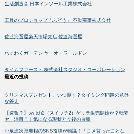
生活創造舎 日本インソール工業株式会社
工具のプロショップ「ふどう」 不動商事株式会社
佐渡海選屋楽天市場支店 佐渡海選屋
わくわくガーデン ヤ・オ・ワールドン
タイムファースト 株式会社スタジオ・コーポレーション
最近の投稿
クリスマスプレゼント、いつ渡す？タイミング問題の意外
な答え
【速報？】switch2（スイッチ2）ゲリラ販売開始か？転売
ヤー涙目？！気になる現状と今後の展望
小泉進次郎農相のSNS投稿が物議！「コメ買ったことな