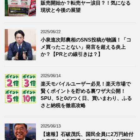
販売開始か？転売ヤー涙目？！気になる
現状と今後の展望
2025/06/22
小泉進次郎農相のSNS投稿が物議！「コ
メ買ったことない」発言を超える炎上
か？【PRとの線引きは？】
2025/06/14
楽天モバイルユーザー必見！楽天市場で
賢くポイントを貯める裏ワザ大公開！
SPU、5と0のつく日、買いまわり、ふる
さと納税を徹底攻略
2025/06/13
【速報】石破茂氏、国民全員に2万円給付