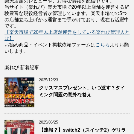
楽天店舗のレビューや、お得な情報を配信中です。
当サイト（楽れび）楽天市場で20年以上店舗を運営する経
験豊富な現役経営者が管理しています。楽天市場での5つ
の店舗立ち上げから運営まで手がけており、現在も活躍中
です。
【楽天市場で20年以上店舗運営をしている楽れび管理人と
は】
お勧め商品・イベント掲載依頼フォームは
こちら
よりお願
いします。
楽れび 新着記事
2025/12/23
クリスマスプレゼント、いつ渡す？タイ
ミング問題の意外な答え
2025/06/25
【速報？】switch2（スイッチ2）ゲリラ