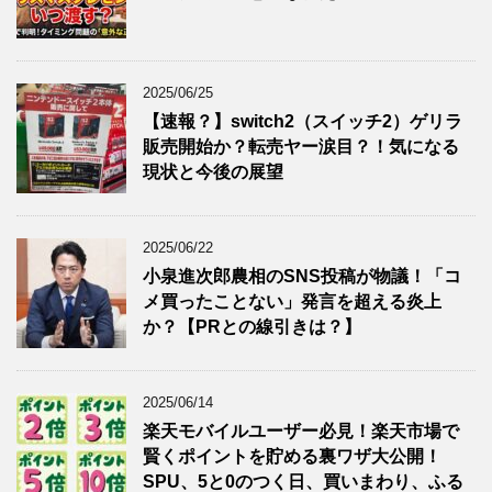
2025/06/25
【速報？】switch2（スイッチ2）ゲリラ
販売開始か？転売ヤー涙目？！気になる
現状と今後の展望
2025/06/22
小泉進次郎農相のSNS投稿が物議！「コ
メ買ったことない」発言を超える炎上
か？【PRとの線引きは？】
2025/06/14
楽天モバイルユーザー必見！楽天市場で
賢くポイントを貯める裏ワザ大公開！
SPU、5と0のつく日、買いまわり、ふる