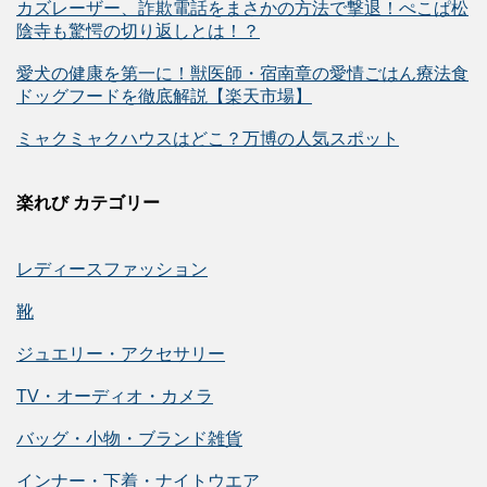
カズレーザー、詐欺電話をまさかの方法で撃退！ぺこぱ松
陰寺も驚愕の切り返しとは！？
愛犬の健康を第一に！獣医師・宿南章の愛情ごはん療法食
ドッグフードを徹底解説【楽天市場】
ミャクミャクハウスはどこ？万博の人気スポット
楽れび カテゴリー
レディースファッション
靴
ジュエリー・アクセサリー
TV・オーディオ・カメラ
バッグ・小物・ブランド雑貨
インナー・下着・ナイトウエア