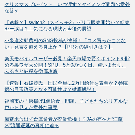
クリスマスプレゼント、いつ渡す？タイミング問題の意外
な答え
【速報？】switch2（スイッチ2）ゲリラ販売開始か？転売
ヤー涙目？！気になる現状と今後の展望
小泉進次郎農相のSNS投稿が物議！「コメ買ったことな
い」発言を超える炎上か？【PRとの線引きは？】
楽天モバイルユーザー必見！楽天市場で賢くポイントを貯
める裏ワザ大公開！SPU、5と0のつく日、買いまわり、
ふるさと納税を徹底攻略
【速報】石破茂氏、国民全員に2万円給付を表明か？参院
選の目玉政策となる可能性は？徹底解説！
福岡市の「唐揚げ1個給食」問題、子どもたちのリアルな
声から見えた意外な事実
備蓄米放出で倉庫業者が廃業危機！？JAの存在と“江藤
米”流通遅延の真相に迫る