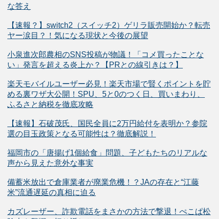
な答え
【速報？】switch2（スイッチ2）ゲリラ販売開始か？転売
ヤー涙目？！気になる現状と今後の展望
小泉進次郎農相のSNS投稿が物議！「コメ買ったことな
い」発言を超える炎上か？【PRとの線引きは？】
楽天モバイルユーザー必見！楽天市場で賢くポイントを貯
める裏ワザ大公開！SPU、5と0のつく日、買いまわり、
ふるさと納税を徹底攻略
【速報】石破茂氏、国民全員に2万円給付を表明か？参院
選の目玉政策となる可能性は？徹底解説！
福岡市の「唐揚げ1個給食」問題、子どもたちのリアルな
声から見えた意外な事実
備蓄米放出で倉庫業者が廃業危機！？JAの存在と“江藤
米”流通遅延の真相に迫る
カズレーザー、詐欺電話をまさかの方法で撃退！ぺこぱ松