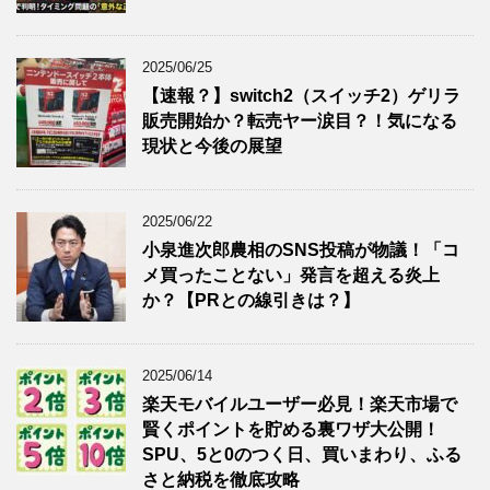
2025/06/25
【速報？】switch2（スイッチ2）ゲリラ
販売開始か？転売ヤー涙目？！気になる
現状と今後の展望
2025/06/22
小泉進次郎農相のSNS投稿が物議！「コ
メ買ったことない」発言を超える炎上
か？【PRとの線引きは？】
2025/06/14
楽天モバイルユーザー必見！楽天市場で
賢くポイントを貯める裏ワザ大公開！
SPU、5と0のつく日、買いまわり、ふる
さと納税を徹底攻略