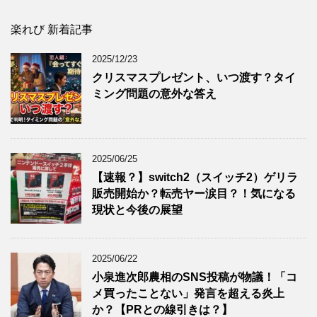
楽れび 新着記事
2025/12/23
クリスマスプレゼント、いつ渡す？タイ
ミング問題の意外な答え
2025/06/25
【速報？】switch2（スイッチ2）ゲリラ
販売開始か？転売ヤー涙目？！気になる
現状と今後の展望
2025/06/22
小泉進次郎農相のSNS投稿が物議！「コ
メ買ったことない」発言を超える炎上
か？【PRとの線引きは？】