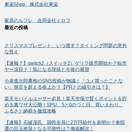
東栄Shop 株式会社東栄
家具のルフレ 合同会社トロフ
最近の投稿
クリスマスプレゼント、いつ渡す？タイミング問題の意外
な答え
【速報？】switch2（スイッチ2）ゲリラ販売開始か？転売
ヤー涙目？！気になる現状と今後の展望
小泉進次郎農相のSNS投稿が物議！「コメ買ったことな
い」発言を超える炎上か？【PRとの線引きは？】
楽天モバイルユーザー必見！楽天市場で賢くポイントを貯
める裏ワザ大公開！SPU、5と0のつく日、買いまわり、
ふるさと納税を徹底攻略
【速報】石破茂氏、国民全員に2万円給付を表明か？参院
選の目玉政策となる可能性は？徹底解説！