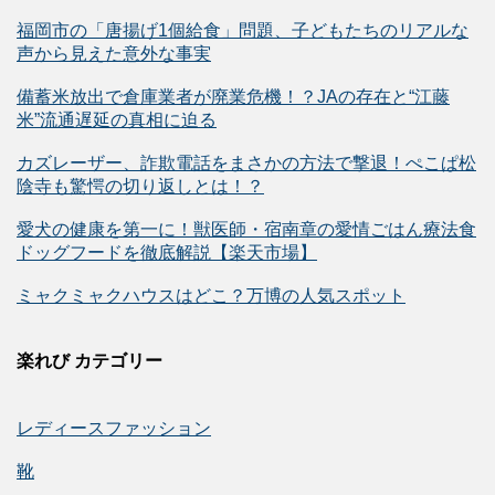
福岡市の「唐揚げ1個給食」問題、子どもたちのリアルな
声から見えた意外な事実
備蓄米放出で倉庫業者が廃業危機！？JAの存在と“江藤
米”流通遅延の真相に迫る
カズレーザー、詐欺電話をまさかの方法で撃退！ぺこぱ松
陰寺も驚愕の切り返しとは！？
愛犬の健康を第一に！獣医師・宿南章の愛情ごはん療法食
ドッグフードを徹底解説【楽天市場】
ミャクミャクハウスはどこ？万博の人気スポット
楽れび カテゴリー
レディースファッション
靴