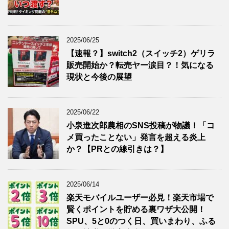
2025/06/25
【速報？】switch2（スイッチ2）ゲリラ
販売開始か？転売ヤー涙目？！気になる
現状と今後の展望
2025/06/22
小泉進次郎農相のSNS投稿が物議！「コ
メ買ったことない」発言を超える炎上
か？【PRとの線引きは？】
2025/06/14
楽天モバイルユーザー必見！楽天市場で
賢くポイントを貯める裏ワザ大公開！
SPU、5と0のつく日、買いまわり、ふる