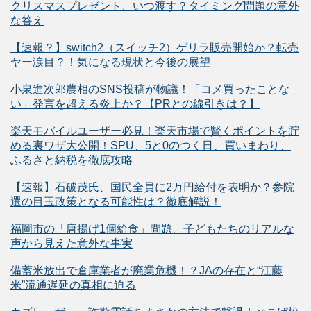
クリスマスプレゼント、いつ渡す？タイミング問題の意外
な答え
【速報？】switch2（スイッチ2）ゲリラ販売開始か？転売
ヤー涙目？！気になる現状と今後の展望
小泉進次郎農相のSNS投稿が物議！「コメ買ったことな
い」発言を超える炎上か？【PRとの線引きは？】
楽天モバイルユーザー必見！楽天市場で賢くポイントを貯
める裏ワザ大公開！SPU、5と0のつく日、買いまわり、
ふるさと納税を徹底攻略
【速報】石破茂氏、国民全員に2万円給付を表明か？参院
選の目玉政策となる可能性は？徹底解説！
福岡市の「唐揚げ1個給食」問題、子どもたちのリアルな
声から見えた意外な事実
備蓄米放出で倉庫業者が廃業危機！？JAの存在と“江藤
米”流通遅延の真相に迫る