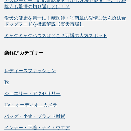
カズレーザー、詐欺電話をまさかの方法で撃退！ぺこぱ松
陰寺も驚愕の切り返しとは！？
愛犬の健康を第一に！獣医師・宿南章の愛情ごはん療法食
ドッグフードを徹底解説【楽天市場】
ミャクミャクハウスはどこ？万博の人気スポット
楽れび カテゴリー
レディースファッション
靴
ジュエリー・アクセサリー
TV・オーディオ・カメラ
バッグ・小物・ブランド雑貨
インナー・下着・ナイトウエア