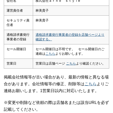
会社名
株式会社ａｒｎｅ ｓｔｙｌe
運営責任者
林美貴子
セキュリティ責
林美貴子
任者
適格請求書発行
適格請求書発行事業者の登録を店舗ページより
事業者の登録
確認する。
セール開催日
セール開催日は不明です。 セール開催日のご
連絡は
こちら
よりお願いします。
営業日
営業日は店舗ページ
こちら
より確認ください。
掲載会社情報等が古い場合があり、最新の情報と異なる場
合があります。会社情報等の修正、削除等は
こちら
よりご
連絡お願いします。1営業日以内に対応いたします。
※変更や削除など依頼の際は店舗名または該当URLを必ず
記載してください。