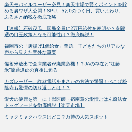
楽天モバイルユーザー必見！楽天市場で賢くポイントを貯
める裏ワザ大公開！SPU、5と0のつく日、買いまわり、
ふるさと納税を徹底攻略
【速報】石破茂氏、国民全員に2万円給付を表明か？参院
選の目玉政策となる可能性は？徹底解説！
福岡市の「唐揚げ1個給食」問題、子どもたちのリアルな
声から見えた意外な事実
備蓄米放出で倉庫業者が廃業危機！？JAの存在と“江藤
米”流通遅延の真相に迫る
カズレーザー、詐欺電話をまさかの方法で撃退！ぺこぱ松
陰寺も驚愕の切り返しとは！？
愛犬の健康を第一に！獣医師・宿南章の愛情ごはん療法食
ドッグフードを徹底解説【楽天市場】
ミャクミャクハウスはどこ？万博の人気スポット