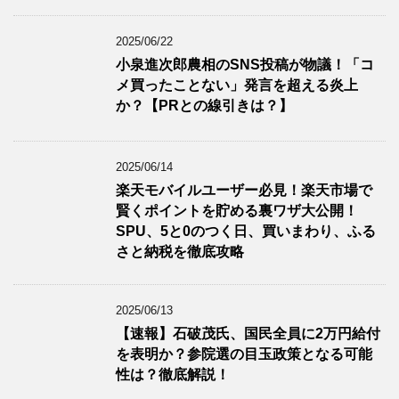
2025/06/22
小泉進次郎農相のSNS投稿が物議！「コ
メ買ったことない」発言を超える炎上
か？【PRとの線引きは？】
2025/06/14
楽天モバイルユーザー必見！楽天市場で
賢くポイントを貯める裏ワザ大公開！
SPU、5と0のつく日、買いまわり、ふる
さと納税を徹底攻略
2025/06/13
【速報】石破茂氏、国民全員に2万円給付
を表明か？参院選の目玉政策となる可能
性は？徹底解説！