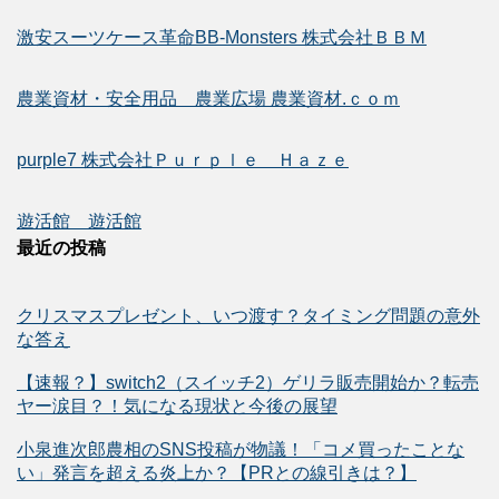
激安スーツケース革命BB-Monsters 株式会社ＢＢＭ
農業資材・安全用品 農業広場 農業資材.ｃｏｍ
purple7 株式会社Ｐｕｒｐｌｅ Ｈａｚｅ
遊活館 遊活館
最近の投稿
クリスマスプレゼント、いつ渡す？タイミング問題の意外
な答え
【速報？】switch2（スイッチ2）ゲリラ販売開始か？転売
ヤー涙目？！気になる現状と今後の展望
小泉進次郎農相のSNS投稿が物議！「コメ買ったことな
い」発言を超える炎上か？【PRとの線引きは？】