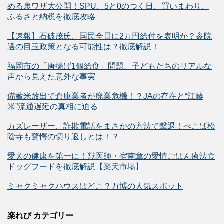
める裏ワザ大公開！SPU、5と0のつく日、買いまわり、
ふるさと納税を徹底攻略
【速報】石破茂氏、国民全員に2万円給付を表明か？参院
選の目玉政策となる可能性は？徹底解説！
福岡市の「唐揚げ1個給食」問題、子どもたちのリアルな
声から見えた意外な事実
備蓄米放出で倉庫業者が廃業危機！？JAの存在と“江藤
米”流通遅延の真相に迫る
カズレーザー、詐欺電話をまさかの方法で撃退！ぺこぱ松
陰寺も驚愕の切り返しとは！？
愛犬の健康を第一に！獣医師・宿南章の愛情ごはん療法食
ドッグフードを徹底解説【楽天市場】
ミャクミャクハウスはどこ？万博の人気スポット
楽れび カテゴリー