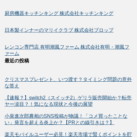
厨房機器キッチンキング 株式会社キッチンキング
日本製インナーのマリイクラブ 株式会社プロップ
レンコン専門店 有明潮風ファーム 株式会社有明・潮風フ
ァーム
最近の投稿
クリスマスプレゼント、いつ渡す？タイミング問題の意外
な答え
【速報？】switch2（スイッチ2）ゲリラ販売開始か？転売
ヤー涙目？！気になる現状と今後の展望
小泉進次郎農相のSNS投稿が物議！「コメ買ったことな
い」発言を超える炎上か？【PRとの線引きは？】
楽天モバイルユーザー必見！楽天市場で賢くポイントを貯