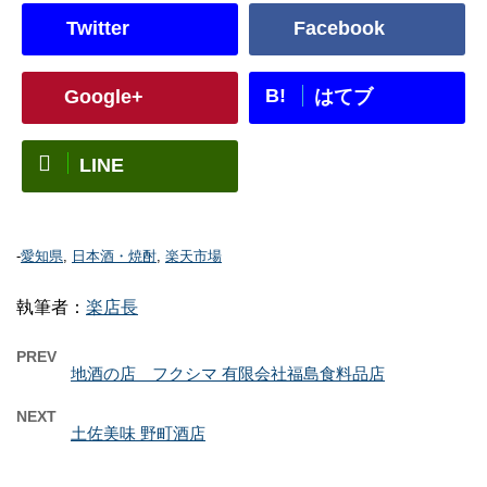
Twitter
Facebook
B!
Google+
はてブ
LINE
-
愛知県
,
日本酒・焼酎
,
楽天市場
執筆者：
楽店長
PREV
地酒の店 フクシマ 有限会社福島食料品店
NEXT
土佐美味 野町酒店