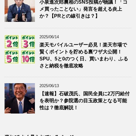
小泉進次郎農相のSNS投稿が物議！「コ
メ買ったことない」発言を超える炎上
か？【PRとの線引きは？】
2025/06/14
楽天モバイルユーザー必見！楽天市場で
賢くポイントを貯める裏ワザ大公開！
SPU、5と0のつく日、買いまわり、ふる
さと納税を徹底攻略
2025/06/13
【速報】石破茂氏、国民全員に2万円給付
を表明か？参院選の目玉政策となる可能
性は？徹底解説！