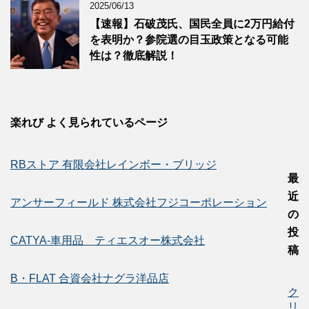
2025/06/13
【速報】石破茂氏、国民全員に2万円給付
を表明か？参院選の目玉政策となる可能
性は？徹底解説！
楽れび よく見られているページ
RBストア 有限会社レインボー・ブリッジ
最
近
アンサーフィールド 株式会社フジコーポレーション
の
投
CATYA-車用品 ティエスオー株式会社
稿
B・FLAT 合資会社ナグラ洋品店
ク
リ