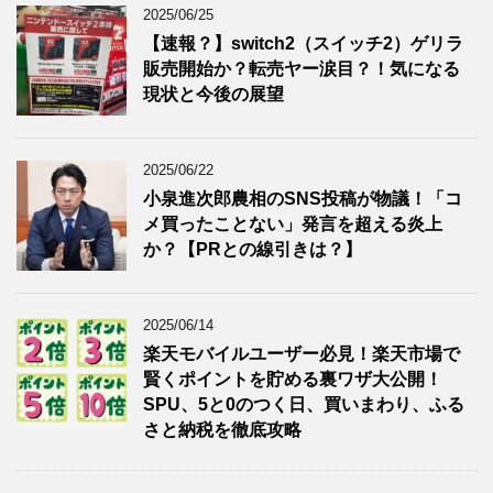
2025/06/25
【速報？】switch2（スイッチ2）ゲリラ
販売開始か？転売ヤー涙目？！気になる
現状と今後の展望
2025/06/22
小泉進次郎農相のSNS投稿が物議！「コ
メ買ったことない」発言を超える炎上
か？【PRとの線引きは？】
2025/06/14
楽天モバイルユーザー必見！楽天市場で
賢くポイントを貯める裏ワザ大公開！
SPU、5と0のつく日、買いまわり、ふる
さと納税を徹底攻略