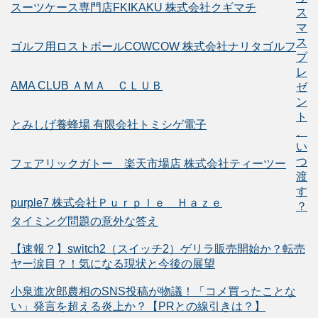
スーツケース専門店FKIKAKU 株式会社クギマチ
ス
マ
ス
ゴルフ用ロストボールCOWCOW 株式会社ナリタゴルフ
プ
レ
AMA CLUB ＡＭＡ ＣＬＵＢ
ゼ
ン
ト
とみしげ養蜂場 有限会社トミシゲ電子
、
い
つ
フェアリックガトー 楽天市場店 株式会社ティーツー
渡
す
purple7 株式会社Ｐｕｒｐｌｅ Ｈａｚｅ
？
タイミング問題の意外な答え
【速報？】switch2（スイッチ2）ゲリラ販売開始か？転売
ヤー涙目？！気になる現状と今後の展望
小泉進次郎農相のSNS投稿が物議！「コメ買ったことな
い」発言を超える炎上か？【PRとの線引きは？】