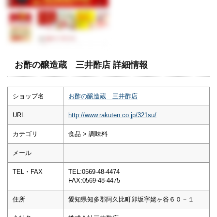
お酢の醸造蔵 三井酢店 詳細情報
ショップ名
お酢の醸造蔵 三井酢店
URL
http://www.rakuten.co.jp/321su/
カテゴリ
食品 > 調味料
メール
TEL・FAX
TEL:0569-48-4474
FAX:0569-48-4475
住所
愛知県知多郡阿久比町卯坂字姥ヶ谷６０－１