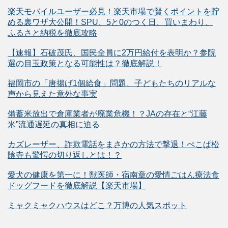
楽天モバイルユーザー必見！楽天市場で賢くポイントを貯
める裏ワザ大公開！SPU、5と0のつく日、買いまわり、
ふるさと納税を徹底攻略
【速報】石破茂氏、国民全員に2万円給付を表明か？参院
選の目玉政策となる可能性は？徹底解説！
福岡市の「唐揚げ1個給食」問題、子どもたちのリアルな
声から見えた意外な事実
備蓄米放出で倉庫業者が廃業危機！？JAの存在と“江藤
米”流通遅延の真相に迫る
カズレーザー、詐欺電話をまさかの方法で撃退！ぺこぱ松
陰寺も驚愕の切り返しとは！？
愛犬の健康を第一に！獣医師・宿南章の愛情ごはん療法食
ドッグフードを徹底解説【楽天市場】
ミャクミャクハウスはどこ？万博の人気スポット