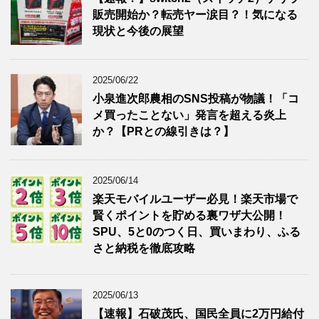
販売開始か？転売ヤー涙目？！気になる
現状と今後の展望
2025/06/22
小泉進次郎農相のSNS投稿が物議！「コ
メ買ったことない」発言を超える炎上
か？【PRとの線引きは？】
2025/06/14
楽天モバイルユーザー必見！楽天市場で
賢くポイントを貯める裏ワザ大公開！
SPU、5と0のつく日、買いまわり、ふる
さと納税を徹底攻略
2025/06/13
【速報】石破茂氏、国民全員に2万円給付