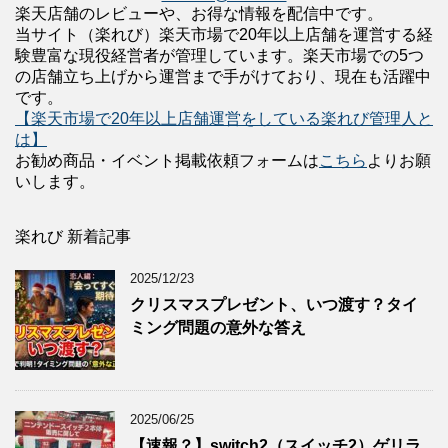
楽天店舗のレビューや、お得な情報を配信中です。
当サイト（楽れび）楽天市場で20年以上店舗を運営する経
験豊富な現役経営者が管理しています。楽天市場での5つ
の店舗立ち上げから運営まで手がけており、現在も活躍中
です。
【楽天市場で20年以上店舗運営をしている楽れび管理人と
は】
お勧め商品・イベント掲載依頼フォームは
こちら
よりお願
いします。
楽れび 新着記事
2025/12/23
クリスマスプレゼント、いつ渡す？タイ
ミング問題の意外な答え
2025/06/25
【速報？】switch2（スイッチ2）ゲリラ