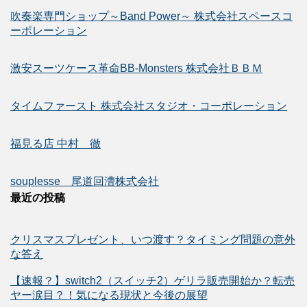
吹奏楽専門ショップ～Band Power～ 株式会社スペースコ
ーポレーション
激安スーツケース革命BB-Monsters 株式会社ＢＢＭ
タイムファースト 株式会社スタジオ・コーポレーション
福見る店 中村 徹
souplesse 尾道回漕株式会社
最近の投稿
クリスマスプレゼント、いつ渡す？タイミング問題の意外
な答え
【速報？】switch2（スイッチ2）ゲリラ販売開始か？転売
ヤー涙目？！気になる現状と今後の展望