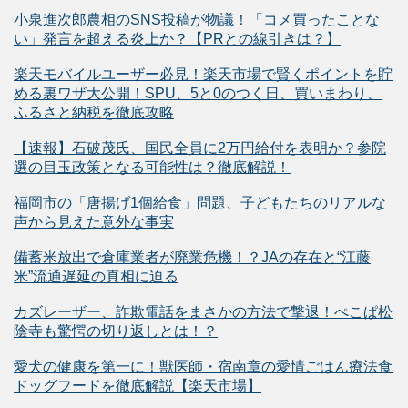
小泉進次郎農相のSNS投稿が物議！「コメ買ったことな
い」発言を超える炎上か？【PRとの線引きは？】
楽天モバイルユーザー必見！楽天市場で賢くポイントを貯
める裏ワザ大公開！SPU、5と0のつく日、買いまわり、
ふるさと納税を徹底攻略
【速報】石破茂氏、国民全員に2万円給付を表明か？参院
選の目玉政策となる可能性は？徹底解説！
福岡市の「唐揚げ1個給食」問題、子どもたちのリアルな
声から見えた意外な事実
備蓄米放出で倉庫業者が廃業危機！？JAの存在と“江藤
米”流通遅延の真相に迫る
カズレーザー、詐欺電話をまさかの方法で撃退！ぺこぱ松
陰寺も驚愕の切り返しとは！？
愛犬の健康を第一に！獣医師・宿南章の愛情ごはん療法食
ドッグフードを徹底解説【楽天市場】