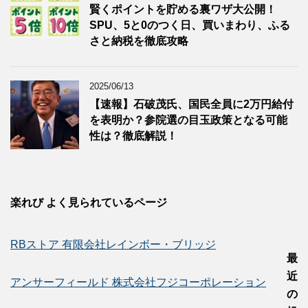
賢くポイントを貯める裏ワザ大公開！
SPU、5と0のつく日、買いまわり、ふる
さと納税を徹底攻略
2025/06/13
【速報】石破茂氏、国民全員に2万円給付
を表明か？参院選の目玉政策となる可能
性は？徹底解説！
楽れび よく見られているページ
RBストア 有限会社レインボー・ブリッジ
最
近
アンサーフィールド 株式会社フジコーポレーション
の