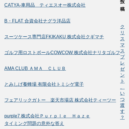
投
CATYA-車用品 ティエスオー株式会社
稿
B・FLAT 合資会社ナグラ洋品店
ク
リ
スーツケース専門店FKIKAKU 株式会社クギマチ
ス
マ
ス
ゴルフ用ロストボールCOWCOW 株式会社ナリタゴルフ
プ
レ
AMA CLUB ＡＭＡ ＣＬＵＢ
ゼ
ン
ト
とみしげ養蜂場 有限会社トミシゲ電子
、
い
つ
フェアリックガトー 楽天市場店 株式会社ティーツー
渡
す
purple7 株式会社Ｐｕｒｐｌｅ Ｈａｚｅ
？
タイミング問題の意外な答え