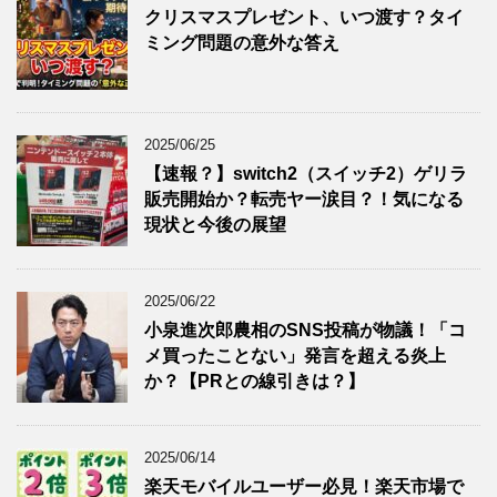
クリスマスプレゼント、いつ渡す？タイ
ミング問題の意外な答え
2025/06/25
【速報？】switch2（スイッチ2）ゲリラ
販売開始か？転売ヤー涙目？！気になる
現状と今後の展望
2025/06/22
小泉進次郎農相のSNS投稿が物議！「コ
メ買ったことない」発言を超える炎上
か？【PRとの線引きは？】
2025/06/14
楽天モバイルユーザー必見！楽天市場で