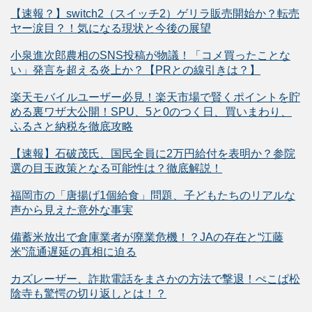
【速報？】switch2（スイッチ2）ゲリラ販売開始か？転売
ヤー涙目？！気になる現状と今後の展望
小泉進次郎農相のSNS投稿が物議！「コメ買ったことな
い」発言を超える炎上か？【PRとの線引きは？】
楽天モバイルユーザー必見！楽天市場で賢くポイントを貯
める裏ワザ大公開！SPU、5と0のつく日、買いまわり、
ふるさと納税を徹底攻略
【速報】石破茂氏、国民全員に2万円給付を表明か？参院
選の目玉政策となる可能性は？徹底解説！
福岡市の「唐揚げ1個給食」問題、子どもたちのリアルな
声から見えた意外な事実
備蓄米放出で倉庫業者が廃業危機！？JAの存在と“江藤
米”流通遅延の真相に迫る
カズレーザー、詐欺電話をまさかの方法で撃退！ぺこぱ松
陰寺も驚愕の切り返しとは！？