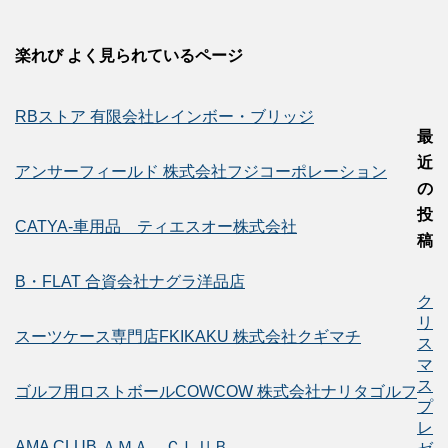
楽れび よく見られているページ
RBストア 有限会社レインボー・ブリッジ
最
近
アンサーフィールド 株式会社フジコーポレーション
の
投
CATYA-車用品 ティエスオー株式会社
稿
B・FLAT 合資会社ナグラ洋品店
ク
リ
スーツケース専門店FKIKAKU 株式会社クギマチ
ス
マ
ス
ゴルフ用ロストボールCOWCOW 株式会社ナリタゴルフ
プ
レ
AMA CLUB ＡＭＡ ＣＬＵＢ