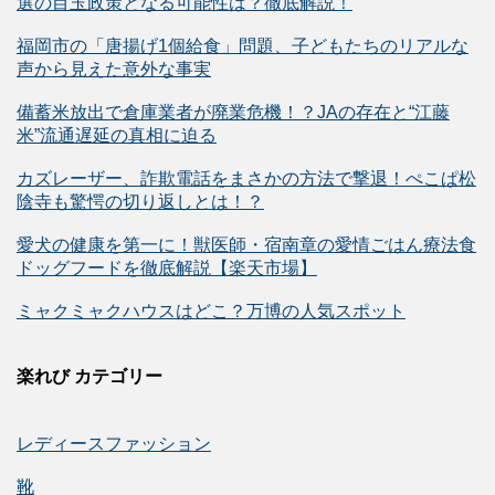
選の目玉政策となる可能性は？徹底解説！
福岡市の「唐揚げ1個給食」問題、子どもたちのリアルな
声から見えた意外な事実
備蓄米放出で倉庫業者が廃業危機！？JAの存在と“江藤
米”流通遅延の真相に迫る
カズレーザー、詐欺電話をまさかの方法で撃退！ぺこぱ松
陰寺も驚愕の切り返しとは！？
愛犬の健康を第一に！獣医師・宿南章の愛情ごはん療法食
ドッグフードを徹底解説【楽天市場】
ミャクミャクハウスはどこ？万博の人気スポット
楽れび カテゴリー
レディースファッション
靴