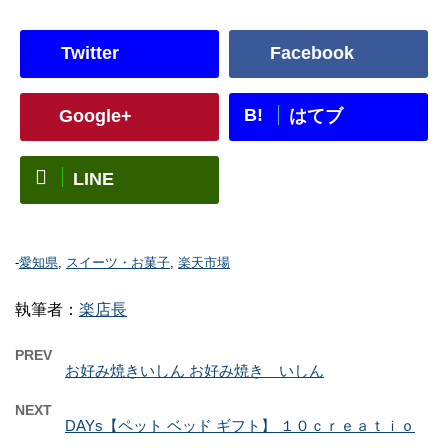
Twitter
Facebook
B!
Google+
はてブ
LINE
-
愛知県
,
スイーツ・お菓子
,
楽天市場
執筆者：
楽店長
PREV
お好み焼きいしん お好み焼き いしん
NEXT
DAYs【ペット ベッド ギフト】 １０ｃｒｅａｔｉｏ