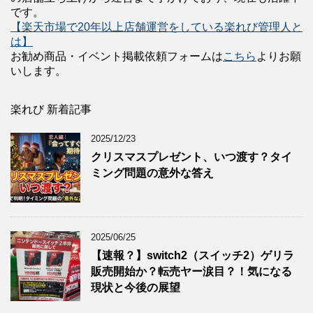
です。
【楽天市場で20年以上店舗運営をしている楽れび管理人と
は】
お勧め商品・イベント掲載依頼フォームは
こちら
よりお願
いします。
楽れび 新着記事
2025/12/23
クリスマスプレゼント、いつ渡す？タイ
ミング問題の意外な答え
2025/06/25
【速報？】switch2（スイッチ2）ゲリラ
販売開始か？転売ヤー涙目？！気になる
現状と今後の展望