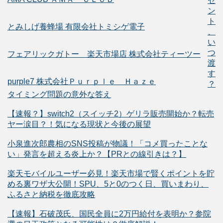
ゼ
ン
ト
とみしげ養蜂場 有限会社トミシゲ電子
、
い
つ
フェアリックガトー 楽天市場店 株式会社ティーツー
渡
す
purple7 株式会社Ｐｕｒｐｌｅ Ｈａｚｅ
？
タイミング問題の意外な答え
【速報？】switch2（スイッチ2）ゲリラ販売開始か？転売
ヤー涙目？！気になる現状と今後の展望
小泉進次郎農相のSNS投稿が物議！「コメ買ったことな
い」発言を超える炎上か？【PRとの線引きは？】
楽天モバイルユーザー必見！楽天市場で賢くポイントを貯
める裏ワザ大公開！SPU、5と0のつく日、買いまわり、
ふるさと納税を徹底攻略
【速報】石破茂氏、国民全員に2万円給付を表明か？参院