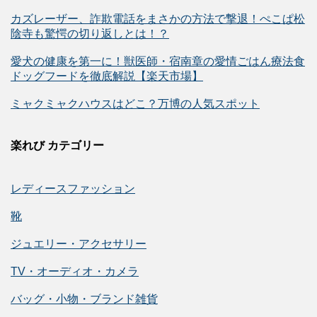
カズレーザー、詐欺電話をまさかの方法で撃退！ぺこぱ松
陰寺も驚愕の切り返しとは！？
愛犬の健康を第一に！獣医師・宿南章の愛情ごはん療法食
ドッグフードを徹底解説【楽天市場】
ミャクミャクハウスはどこ？万博の人気スポット
楽れび カテゴリー
レディースファッション
靴
ジュエリー・アクセサリー
TV・オーディオ・カメラ
バッグ・小物・ブランド雑貨