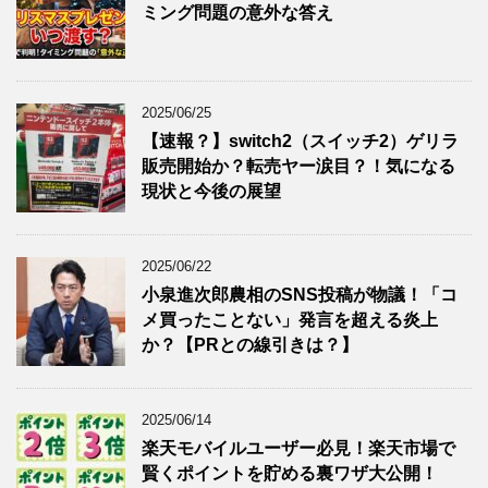
ミング問題の意外な答え
2025/06/25
【速報？】switch2（スイッチ2）ゲリラ
販売開始か？転売ヤー涙目？！気になる
現状と今後の展望
2025/06/22
小泉進次郎農相のSNS投稿が物議！「コ
メ買ったことない」発言を超える炎上
か？【PRとの線引きは？】
2025/06/14
楽天モバイルユーザー必見！楽天市場で
賢くポイントを貯める裏ワザ大公開！