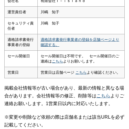
会社名
有限会社Ｔ－ｉｓｌａｎｄ
運営責任者
川嶋 知子
セキュリティ責
川嶋 知子
任者
適格請求書発行
適格請求書発行事業者の登録を店舗ページより
事業者の登録
確認する。
セール開催日
セール開催日は不明です。 セール開催日のご
連絡は
こちら
よりお願いします。
営業日
営業日は店舗ページ
こちら
より確認ください。
掲載会社情報等が古い場合があり、最新の情報と異なる場
合があります。会社情報等の修正、削除等は
こちら
よりご
連絡お願いします。1営業日以内に対応いたします。
※変更や削除など依頼の際は店舗名または該当URLを必ず
記載してください。