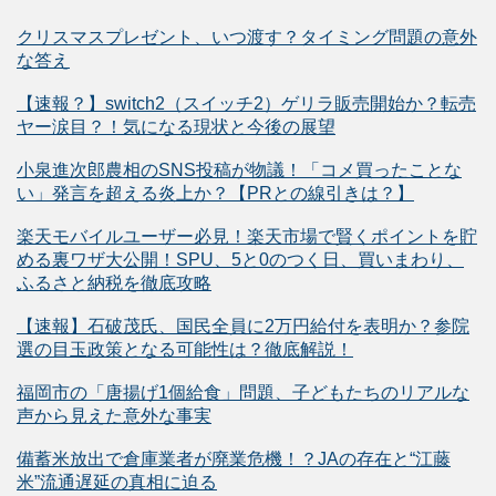
クリスマスプレゼント、いつ渡す？タイミング問題の意外
な答え
【速報？】switch2（スイッチ2）ゲリラ販売開始か？転売
ヤー涙目？！気になる現状と今後の展望
小泉進次郎農相のSNS投稿が物議！「コメ買ったことな
い」発言を超える炎上か？【PRとの線引きは？】
楽天モバイルユーザー必見！楽天市場で賢くポイントを貯
める裏ワザ大公開！SPU、5と0のつく日、買いまわり、
ふるさと納税を徹底攻略
【速報】石破茂氏、国民全員に2万円給付を表明か？参院
選の目玉政策となる可能性は？徹底解説！
福岡市の「唐揚げ1個給食」問題、子どもたちのリアルな
声から見えた意外な事実
備蓄米放出で倉庫業者が廃業危機！？JAの存在と“江藤
米”流通遅延の真相に迫る