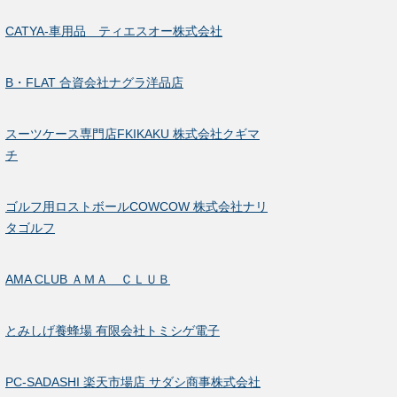
CATYA-車用品 ティエスオー株式会社
B・FLAT 合資会社ナグラ洋品店
スーツケース専門店FKIKAKU 株式会社クギマ
チ
ゴルフ用ロストボールCOWCOW 株式会社ナリ
タゴルフ
AMA CLUB ＡＭＡ ＣＬＵＢ
とみしげ養蜂場 有限会社トミシゲ電子
PC-SADASHI 楽天市場店 サダシ商事株式会社