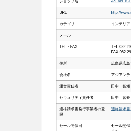
ショップ名
ASIANT
URL
http://www.
カテゴリ
インテリア
メール
TEL・FAX
TEL:082-29
FAX:082-29
住所
広島県広島市
会社名
アジアンテ
運営責任者
田中 智矩
セキュリティ責任者
田中 智矩
適格請求書発行事業者の登
適格請求書
録
セール開催日
セール開催
ます。