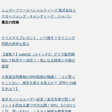
シュガーフリースペシャルティーズ 株式会社ド
クタージョンズ・キャンディーズ・ジャパン
最近の投稿
クリスマスプレゼント、いつ渡す？タイミング
問題の意外な答え
【速報？】switch2（スイッチ2）ゲリラ販売開
始か？転売ヤー涙目？！気になる現状と今後の
展望
小泉進次郎農相のSNS投稿が物議！「コメ買っ
たことない」発言を超える炎上か？【PRとの線
引きは？】
楽天モバイルユーザー必見！楽天市場で賢くポ
イントを貯める裏ワザ大公開！SPU、5と0のつ
く日、買いまわり、ふるさと納税を徹底攻略