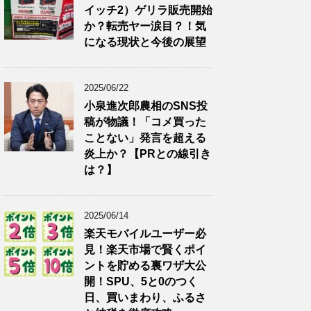
イッチ2）ゲリラ販売開始
か？転売ヤー涙目？！気
になる現状と今後の展望
2025/06/22
小泉進次郎農相のSNS投
稿が物議！「コメ買った
ことない」発言を超える
炎上か？【PRとの線引き
は？】
2025/06/14
楽天モバイルユーザー必
見！楽天市場で賢くポイ
ントを貯める裏ワザ大公
開！SPU、5と0のつく
日、買いまわり、ふるさ