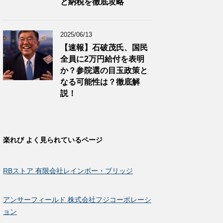
と納税を徹底攻略
2025/06/13
【速報】石破茂氏、国民
全員に2万円給付を表明
か？参院選の目玉政策と
なる可能性は？徹底解
説！
楽れび よく見られているページ
RBストア 有限会社レインボー・ブリッジ
アンサーフィールド 株式会社フジコーポレーシ
ョン