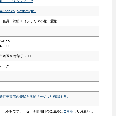
IQUE アジアンティーク
rakuten.co.jp/asiantique/
・寝具・収納 > インテリア小物・置物
6-1555
6-1555
西区西観音町12-11
ィーク
発行事業者の登録を店舗ページより確認する。
日は不明です。 セール開催日のご連絡は
こちら
よりお願いし