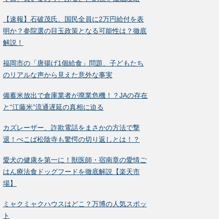
【速報】石破茂氏、国民全員に2万円給付を表
明か？参院選の目玉政策となる可能性は？徹底
解説！
福岡市の「唐揚げ1個給食」問題、子どもたち
のリアルな声から見えた意外な事実
備蓄米放出で倉庫業者が廃業危機！？JAの存在
と“江藤米”流通遅延の真相に迫る
カズレーザー、詐欺電話をまさかの方法で撃
退！ぺこぱ松陰寺も驚愕の切り返しとは！？
愛犬の健康を第一に！獣医師・宿南章の愛情ご
はん療法食ドッグフードを徹底解説【楽天市
場】
ミャクミャクハウスはどこ？万博の人気スポッ
ト