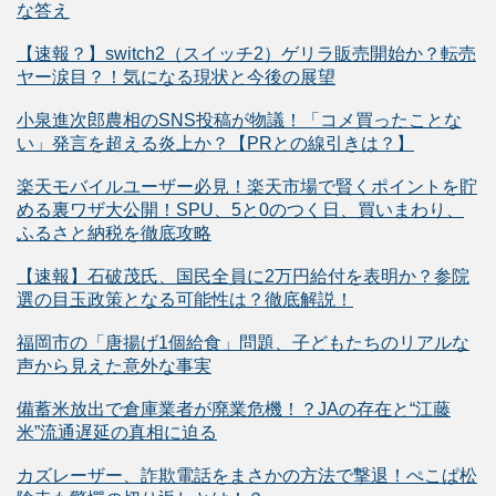
な答え
【速報？】switch2（スイッチ2）ゲリラ販売開始か？転売
ヤー涙目？！気になる現状と今後の展望
小泉進次郎農相のSNS投稿が物議！「コメ買ったことな
い」発言を超える炎上か？【PRとの線引きは？】
楽天モバイルユーザー必見！楽天市場で賢くポイントを貯
める裏ワザ大公開！SPU、5と0のつく日、買いまわり、
ふるさと納税を徹底攻略
【速報】石破茂氏、国民全員に2万円給付を表明か？参院
選の目玉政策となる可能性は？徹底解説！
福岡市の「唐揚げ1個給食」問題、子どもたちのリアルな
声から見えた意外な事実
備蓄米放出で倉庫業者が廃業危機！？JAの存在と“江藤
米”流通遅延の真相に迫る
カズレーザー、詐欺電話をまさかの方法で撃退！ぺこぱ松