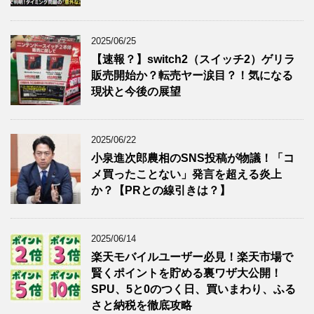
2025/06/25
【速報？】switch2（スイッチ2）ゲリラ
販売開始か？転売ヤー涙目？！気になる
現状と今後の展望
2025/06/22
小泉進次郎農相のSNS投稿が物議！「コ
メ買ったことない」発言を超える炎上
か？【PRとの線引きは？】
2025/06/14
楽天モバイルユーザー必見！楽天市場で
賢くポイントを貯める裏ワザ大公開！
SPU、5と0のつく日、買いまわり、ふる
さと納税を徹底攻略