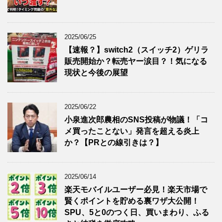
2025/06/25
【速報？】switch2（スイッチ2）ゲリラ
販売開始か？転売ヤー涙目？！気になる
現状と今後の展望
2025/06/22
小泉進次郎農相のSNS投稿が物議！「コ
メ買ったことない」発言を超える炎上
か？【PRとの線引きは？】
2025/06/14
楽天モバイルユーザー必見！楽天市場で
賢くポイントを貯める裏ワザ大公開！
SPU、5と0のつく日、買いまわり、ふる