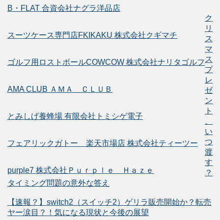
B・FLAT 合資会社ナグラ洋品店
ク
リ
スーツケース専門店FKIKAKU 株式会社クギマチ
ス
マ
ス
ゴルフ用ロストボールCOWCOW 株式会社ナリタゴルフ
プ
レ
AMA CLUB ＡＭＡ ＣＬＵＢ
ゼ
ン
ト
とみしげ養蜂場 有限会社トミシゲ電子
、
い
つ
フェアリックガトー 楽天市場店 株式会社ティーツー
渡
す
purple7 株式会社Ｐｕｒｐｌｅ Ｈａｚｅ
？
タイミング問題の意外な答え
【速報？】switch2（スイッチ2）ゲリラ販売開始か？転売
ヤー涙目？！気になる現状と今後の展望