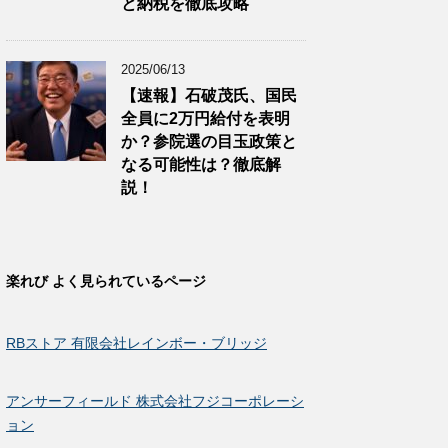
と納税を徹底攻略
2025/06/13
【速報】石破茂氏、国民
全員に2万円給付を表明
か？参院選の目玉政策と
なる可能性は？徹底解
説！
楽れび よく見られているページ
RBストア 有限会社レインボー・ブリッジ
アンサーフィールド 株式会社フジコーポレーシ
ョン