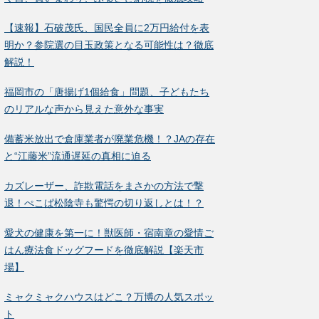
【速報】石破茂氏、国民全員に2万円給付を表
明か？参院選の目玉政策となる可能性は？徹底
解説！
福岡市の「唐揚げ1個給食」問題、子どもたち
のリアルな声から見えた意外な事実
備蓄米放出で倉庫業者が廃業危機！？JAの存在
と“江藤米”流通遅延の真相に迫る
カズレーザー、詐欺電話をまさかの方法で撃
退！ぺこぱ松陰寺も驚愕の切り返しとは！？
愛犬の健康を第一に！獣医師・宿南章の愛情ご
はん療法食ドッグフードを徹底解説【楽天市
場】
ミャクミャクハウスはどこ？万博の人気スポッ
ト