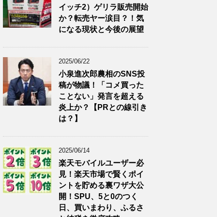
イッチ2）ゲリラ販売開始
か？転売ヤー涙目？！気
になる現状と今後の展望
2025/06/22
小泉進次郎農相のSNS投
稿が物議！「コメ買った
ことない」発言を超える
炎上か？【PRとの線引き
は？】
2025/06/14
楽天モバイルユーザー必
見！楽天市場で賢くポイ
ントを貯める裏ワザ大公
開！SPU、5と0のつく
日、買いまわり、ふるさ