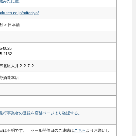
蔵みたに屋）
rakuten.co.jp/mitaniya/
 > 日本酒
5-0025
5-2132
市北区大井２２７２
野酒造本店
発行事業者の登録を店舗ページより確認する。
日は不明です。 セール開催日のご連絡は
こちら
よりお願いし