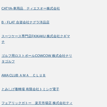
CATYA-車用品 ティエスオー株式会社
B・FLAT 合資会社ナグラ洋品店
スーツケース専門店FKIKAKU 株式会社クギマ
チ
ゴルフ用ロストボールCOWCOW 株式会社ナリ
タゴルフ
AMA CLUB ＡＭＡ ＣＬＵＢ
とみしげ養蜂場 有限会社トミシゲ電子
フェアリックガトー 楽天市場店 株式会社ティ