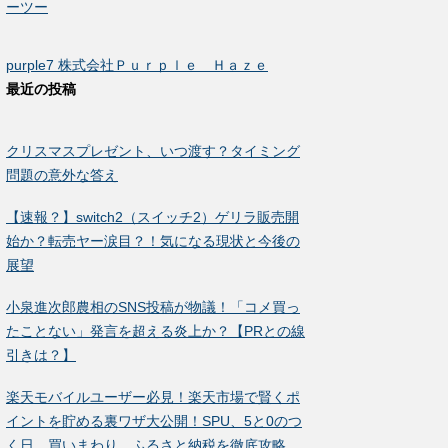
ーツー
purple7 株式会社Ｐｕｒｐｌｅ Ｈａｚｅ
最近の投稿
クリスマスプレゼント、いつ渡す？タイミング
問題の意外な答え
【速報？】switch2（スイッチ2）ゲリラ販売開
始か？転売ヤー涙目？！気になる現状と今後の
展望
小泉進次郎農相のSNS投稿が物議！「コメ買っ
たことない」発言を超える炎上か？【PRとの線
引きは？】
楽天モバイルユーザー必見！楽天市場で賢くポ
イントを貯める裏ワザ大公開！SPU、5と0のつ
く日、買いまわり、ふるさと納税を徹底攻略