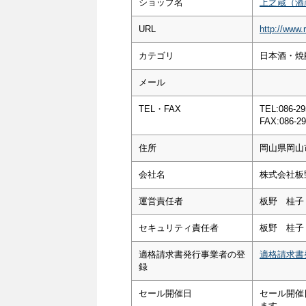
ショップ名
上之蔵（酒
URL
http://www.
カテゴリ
日本酒・焼酎
メール
TEL・FAX
TEL:086-29
FAX:086-29
住所
岡山県岡山
会社名
株式会社板
運営責任者
板野 桂子
セキュリティ責任者
板野 桂子
適格請求書発行事業者の登
適格請求書
録
セール開催日
セール開催
ます。