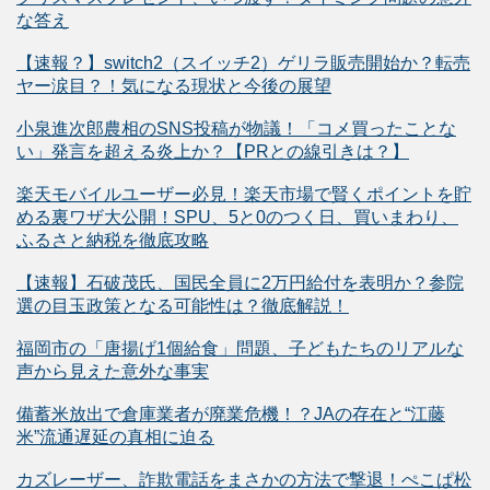
な答え
【速報？】switch2（スイッチ2）ゲリラ販売開始か？転売
ヤー涙目？！気になる現状と今後の展望
小泉進次郎農相のSNS投稿が物議！「コメ買ったことな
い」発言を超える炎上か？【PRとの線引きは？】
楽天モバイルユーザー必見！楽天市場で賢くポイントを貯
める裏ワザ大公開！SPU、5と0のつく日、買いまわり、
ふるさと納税を徹底攻略
【速報】石破茂氏、国民全員に2万円給付を表明か？参院
選の目玉政策となる可能性は？徹底解説！
福岡市の「唐揚げ1個給食」問題、子どもたちのリアルな
声から見えた意外な事実
備蓄米放出で倉庫業者が廃業危機！？JAの存在と“江藤
米”流通遅延の真相に迫る
カズレーザー、詐欺電話をまさかの方法で撃退！ぺこぱ松