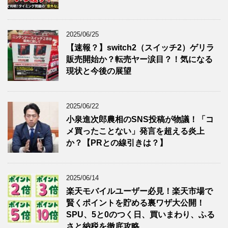
2025/06/25
【速報？】switch2（スイッチ2）ゲリラ
販売開始か？転売ヤー涙目？！気になる
現状と今後の展望
2025/06/22
小泉進次郎農相のSNS投稿が物議！「コ
メ買ったことない」発言を超える炎上
か？【PRとの線引きは？】
2025/06/14
楽天モバイルユーザー必見！楽天市場で
賢くポイントを貯める裏ワザ大公開！
SPU、5と0のつく日、買いまわり、ふる
さと納税を徹底攻略