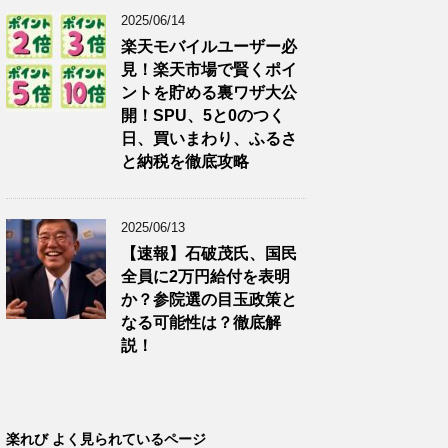
2025/06/14
楽天モバイルユーザー必
見！楽天市場で賢くポイ
ントを貯める裏ワザ大公
開！SPU、5と0のつく
日、買いまわり、ふるさ
と納税を徹底攻略
2025/06/13
【速報】石破茂氏、国民
全員に2万円給付を表明
か？参院選の目玉政策と
なる可能性は？徹底解
説！
楽れび よく見られているページ