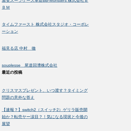
激安スーツケース革命BB-Monsters 株式会社Ｂ
ＢＭ
タイムファースト 株式会社スタジオ・コーポレ
ーション
福見る店 中村 徹
souplesse 尾道回漕株式会社
最近の投稿
クリスマスプレゼント、いつ渡す？タイミング
問題の意外な答え
【速報？】switch2（スイッチ2）ゲリラ販売開
始か？転売ヤー涙目？！気になる現状と今後の
展望