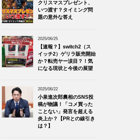
クリスマスプレゼント、
いつ渡す？タイミング問
題の意外な答え
2025/06/25
【速報？】switch2（ス
イッチ2）ゲリラ販売開始
か？転売ヤー涙目？！気
になる現状と今後の展望
2025/06/22
小泉進次郎農相のSNS投
稿が物議！「コメ買った
ことない」発言を超える
炎上か？【PRとの線引き
は？】