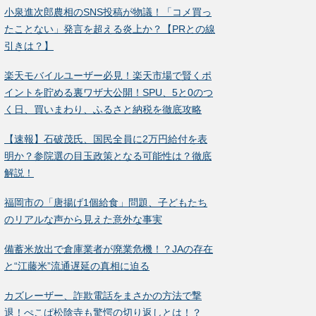
小泉進次郎農相のSNS投稿が物議！「コメ買っ
たことない」発言を超える炎上か？【PRとの線
引きは？】
楽天モバイルユーザー必見！楽天市場で賢くポ
イントを貯める裏ワザ大公開！SPU、5と0のつ
く日、買いまわり、ふるさと納税を徹底攻略
【速報】石破茂氏、国民全員に2万円給付を表
明か？参院選の目玉政策となる可能性は？徹底
解説！
福岡市の「唐揚げ1個給食」問題、子どもたち
のリアルな声から見えた意外な事実
備蓄米放出で倉庫業者が廃業危機！？JAの存在
と“江藤米”流通遅延の真相に迫る
カズレーザー、詐欺電話をまさかの方法で撃
退！ぺこぱ松陰寺も驚愕の切り返しとは！？