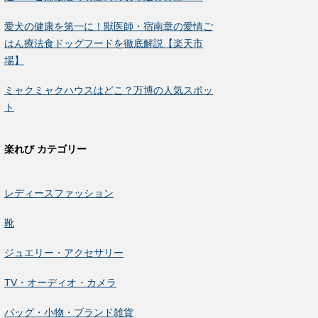
愛犬の健康を第一に！獣医師・宿南章の愛情ご
はん療法食ドッグフードを徹底解説【楽天市
場】
ミャクミャクハウスはどこ？万博の人気スポッ
ト
楽れび カテゴリー
レディースファッション
靴
ジュエリー・アクセサリー
TV・オーディオ・カメラ
バッグ・小物・ブランド雑貨