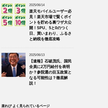
2025/06/14
楽天モバイルユーザー必
見！楽天市場で賢くポイ
ントを貯める裏ワザ大公
開！SPU、5と0のつく
日、買いまわり、ふるさ
と納税を徹底攻略
2025/06/13
【速報】石破茂氏、国民
全員に2万円給付を表明
か？参院選の目玉政策と
なる可能性は？徹底解
説！
楽れび よく見られているページ