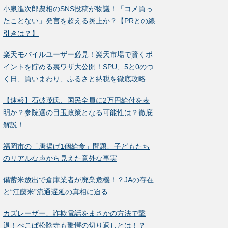
小泉進次郎農相のSNS投稿が物議！「コメ買っ
たことない」発言を超える炎上か？【PRとの線
引きは？】
楽天モバイルユーザー必見！楽天市場で賢くポ
イントを貯める裏ワザ大公開！SPU、5と0のつ
く日、買いまわり、ふるさと納税を徹底攻略
【速報】石破茂氏、国民全員に2万円給付を表
明か？参院選の目玉政策となる可能性は？徹底
解説！
福岡市の「唐揚げ1個給食」問題、子どもたち
のリアルな声から見えた意外な事実
備蓄米放出で倉庫業者が廃業危機！？JAの存在
と“江藤米”流通遅延の真相に迫る
カズレーザー、詐欺電話をまさかの方法で撃
退！ぺこぱ松陰寺も驚愕の切り返しとは！？