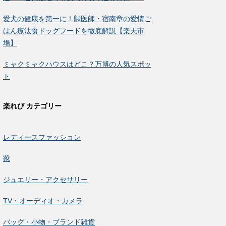
愛犬の健康を第一に！獣医師・宿南章の愛情ご
はん療法食ドッグフードを徹底解説【楽天市
場】
ミャクミャクハウスはどこ？万博の人気スポッ
ト
楽れび カテゴリー
レディースファッション
靴
ジュエリー・アクセサリー
TV・オーディオ・カメラ
バッグ・小物・ブランド雑貨