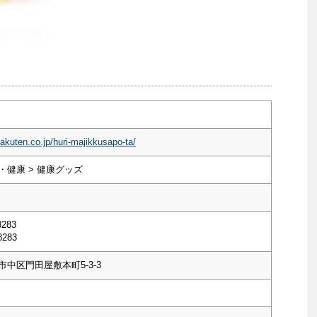
rakuten.co.jp/huri-majikkusapo-ta/
・健康 > 健康グッズ
8283
8283
中区門田屋敷本町5-3-3