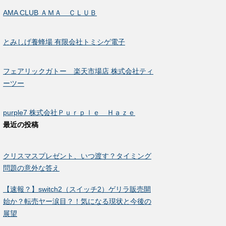
AMA CLUB ＡＭＡ ＣＬＵＢ
とみしげ養蜂場 有限会社トミシゲ電子
フェアリックガトー 楽天市場店 株式会社ティ
ーツー
purple7 株式会社Ｐｕｒｐｌｅ Ｈａｚｅ
最近の投稿
クリスマスプレゼント、いつ渡す？タイミング
問題の意外な答え
【速報？】switch2（スイッチ2）ゲリラ販売開
始か？転売ヤー涙目？！気になる現状と今後の
展望