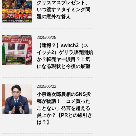
クリスマスプレゼント、
いつ渡す？タイミング問
題の意外な答え
2025/06/25
【速報？】switch2（ス
イッチ2）ゲリラ販売開始
か？転売ヤー涙目？！気
になる現状と今後の展望
2025/06/22
小泉進次郎農相のSNS投
稿が物議！「コメ買った
ことない」発言を超える
炎上か？【PRとの線引き
は？】