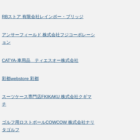
RBストア 有限会社レインボー・ブリッジ
アンサーフィールド 株式会社フジコーポレーシ
ョン
CATYA-車用品 ティエスオー株式会社
彩都webstore 彩都
スーツケース専門店FKIKAKU 株式会社クギマ
チ
ゴルフ用ロストボールCOWCOW 株式会社ナリ
タゴルフ