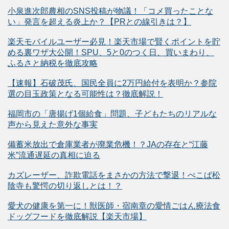
小泉進次郎農相のSNS投稿が物議！「コメ買ったことな
い」発言を超える炎上か？【PRとの線引きは？】
楽天モバイルユーザー必見！楽天市場で賢くポイントを貯
める裏ワザ大公開！SPU、5と0のつく日、買いまわり、
ふるさと納税を徹底攻略
【速報】石破茂氏、国民全員に2万円給付を表明か？参院
選の目玉政策となる可能性は？徹底解説！
福岡市の「唐揚げ1個給食」問題、子どもたちのリアルな
声から見えた意外な事実
備蓄米放出で倉庫業者が廃業危機！？JAの存在と“江藤
米”流通遅延の真相に迫る
カズレーザー、詐欺電話をまさかの方法で撃退！ぺこぱ松
陰寺も驚愕の切り返しとは！？
愛犬の健康を第一に！獣医師・宿南章の愛情ごはん療法食
ドッグフードを徹底解説【楽天市場】