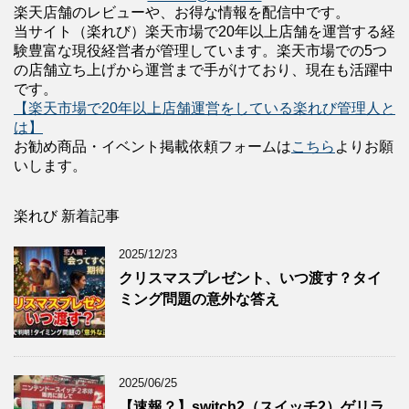
楽天店舗のレビューや、お得な情報を配信中です。
当サイト（楽れび）楽天市場で20年以上店舗を運営する経
験豊富な現役経営者が管理しています。楽天市場での5つ
の店舗立ち上げから運営まで手がけており、現在も活躍中
です。
【楽天市場で20年以上店舗運営をしている楽れび管理人と
は】
お勧め商品・イベント掲載依頼フォームは
こちら
よりお願
いします。
楽れび 新着記事
2025/12/23
クリスマスプレゼント、いつ渡す？タイ
ミング問題の意外な答え
2025/06/25
【速報？】switch2（スイッチ2）ゲリラ