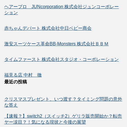
ヘアープロ JUNcorporation 株式会社ジュンコーポレー
ション
赤ちゃんデパート 株式会社中日ベビー商会
激安スーツケース革命BB-Monsters 株式会社ＢＢＭ
タイムファースト 株式会社スタジオ・コーポレーション
福見る店 中村 徹
最近の投稿
クリスマスプレゼント、いつ渡す？タイミング問題の意外
な答え
【速報？】switch2（スイッチ2）ゲリラ販売開始か？転売
ヤー涙目？！気になる現状と今後の展望