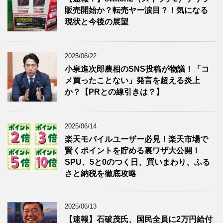
販売開始か？転売ヤー涙目？！気になる
現状と今後の展望
2025/06/22
小泉進次郎農相のSNS投稿が物議！「コ
メ買ったことない」発言を超える炎上
か？【PRとの線引きは？】
2025/06/14
楽天モバイルユーザー必見！楽天市場で
賢くポイントを貯める裏ワザ大公開！
SPU、5と0のつく日、買いまわり、ふる
さと納税を徹底攻略
2025/06/13
【速報】石破茂氏、国民全員に2万円給付