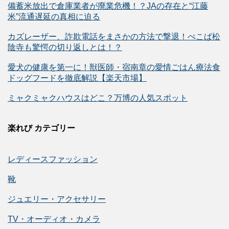
備蓄米放出で倉庫業者が廃業危機！？JAの存在と“江藤
米”流通遅延の真相に迫る
カズレーザー、詐欺電話をまさかの方法で撃退！ぺこぱ松
陰寺も驚愕の切り返しとは！？
愛犬の健康を第一に！獣医師・宿南章の愛情ごはん療法食
ドッグフードを徹底解説【楽天市場】
ミャクミャクハウスはどこ？万博の人気スポット
楽れび カテゴリー
レディースファッション
靴
ジュエリー・アクセサリー
TV・オーディオ・カメラ