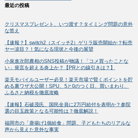
最近の投稿
クリスマスプレゼント、いつ渡す？タイミング問題の意外
な答え
【速報？】switch2（スイッチ2）ゲリラ販売開始か？転売
ヤー涙目？！気になる現状と今後の展望
小泉進次郎農相のSNS投稿が物議！「コメ買ったことな
い」発言を超える炎上か？【PRとの線引きは？】
楽天モバイルユーザー必見！楽天市場で賢くポイントを貯
める裏ワザ大公開！SPU、5と0のつく日、買いまわり、
ふるさと納税を徹底攻略
【速報】石破茂氏、国民全員に2万円給付を表明か？参院
選の目玉政策となる可能性は？徹底解説！
福岡市の「唐揚げ1個給食」問題、子どもたちのリアルな
声から見えた意外な事実