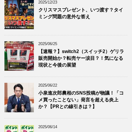
2025/12/23
クリスマスプレゼント、いつ渡す？タイ
ミング問題の意外な答え
2025/06/25
【速報？】switch2（スイッチ2）ゲリラ
販売開始か？転売ヤー涙目？！気になる
現状と今後の展望
2025/06/22
小泉進次郎農相のSNS投稿が物議！「コ
メ買ったことない」発言を超える炎上
か？【PRとの線引きは？】
2025/06/14