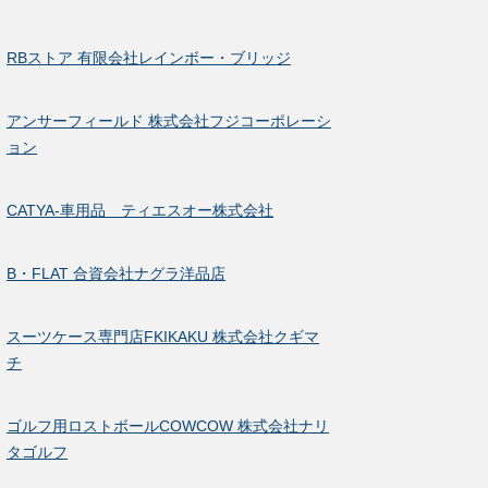
RBストア 有限会社レインボー・ブリッジ
アンサーフィールド 株式会社フジコーポレーシ
ョン
CATYA-車用品 ティエスオー株式会社
B・FLAT 合資会社ナグラ洋品店
スーツケース専門店FKIKAKU 株式会社クギマ
チ
ゴルフ用ロストボールCOWCOW 株式会社ナリ
タゴルフ