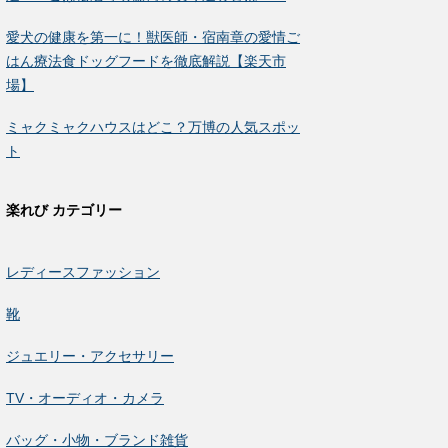
愛犬の健康を第一に！獣医師・宿南章の愛情ご
はん療法食ドッグフードを徹底解説【楽天市
場】
ミャクミャクハウスはどこ？万博の人気スポッ
ト
楽れび カテゴリー
レディースファッション
靴
ジュエリー・アクセサリー
TV・オーディオ・カメラ
バッグ・小物・ブランド雑貨