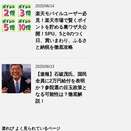
2025/06/14
楽天モバイルユーザー必
見！楽天市場で賢くポイ
ントを貯める裏ワザ大公
開！SPU、5と0のつく
日、買いまわり、ふるさ
と納税を徹底攻略
2025/06/13
【速報】石破茂氏、国民
全員に2万円給付を表明
か？参院選の目玉政策と
なる可能性は？徹底解
説！
楽れび よく見られているページ