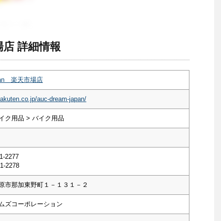
市場店 詳細情報
apan 楽天市場店
rakuten.co.jp/auc-dream-japan/
イク用品 > バイク用品
1-2277
1-2278
原市那加東野町１－１３１－２
ムズコーポレーション