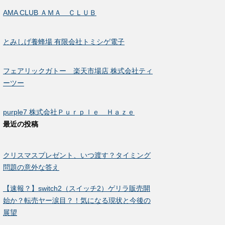
AMA CLUB ＡＭＡ ＣＬＵＢ
とみしげ養蜂場 有限会社トミシゲ電子
フェアリックガトー 楽天市場店 株式会社ティ
ーツー
purple7 株式会社Ｐｕｒｐｌｅ Ｈａｚｅ
最近の投稿
クリスマスプレゼント、いつ渡す？タイミング
問題の意外な答え
【速報？】switch2（スイッチ2）ゲリラ販売開
始か？転売ヤー涙目？！気になる現状と今後の
展望