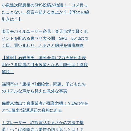
小泉進次郎農相のSNS投稿が物議！「コメ買っ
たことない」発言を超える炎上か？【PRとの線
引きは？】
楽天モバイルユーザー必見！楽天市場で賢くポ
イントを貯める裏ワザ大公開！SPU、5と0のつ
く日、買いまわり、ふるさと納税を徹底攻略
【速報】石破茂氏、国民全員に2万円給付を表
明か？参院選の目玉政策となる可能性は？徹底
解説！
福岡市の「唐揚げ1個給食」問題、子どもたち
のリアルな声から見えた意外な事実
備蓄米放出で倉庫業者が廃業危機！？JAの存在
と“江藤米”流通遅延の真相に迫る
カズレーザー、詐欺電話をまさかの方法で撃
退！ぺこぱ松陰寺も驚愕の切り返しとは！？