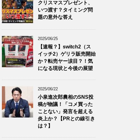
クリスマスプレゼント、
いつ渡す？タイミング問
題の意外な答え
2025/06/25
【速報？】switch2（ス
イッチ2）ゲリラ販売開始
か？転売ヤー涙目？！気
になる現状と今後の展望
2025/06/22
小泉進次郎農相のSNS投
稿が物議！「コメ買った
ことない」発言を超える
炎上か？【PRとの線引き
は？】