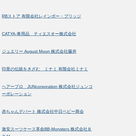
RBストア 有限会社レインボー・ブリッジ
CATYA-車用品 ティエスオー株式会社
ジュエリー August Moon 株式会社藤井
印章の伝統をきざむ ミナミ 有限会社ミナミ
ヘアープロ JUNcorporation 株式会社ジュンコ
ーポレーション
赤ちゃんデパート 株式会社中日ベビー商会
激安スーツケース革命BB-Monsters 株式会社Ｂ