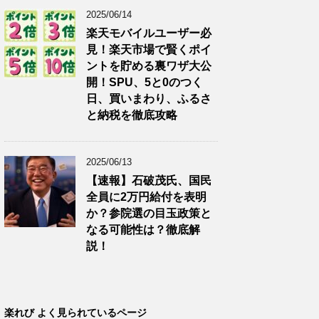
2025/06/14
楽天モバイルユーザー必
見！楽天市場で賢くポイ
ントを貯める裏ワザ大公
開！SPU、5と0のつく
日、買いまわり、ふるさ
と納税を徹底攻略
2025/06/13
【速報】石破茂氏、国民
全員に2万円給付を表明
か？参院選の目玉政策と
なる可能性は？徹底解
説！
楽れび よく見られているページ