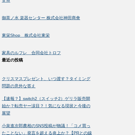
ＢＭ
御茶ノ水 楽器センター 株式会社神田商會
東栄Shop 株式会社東栄
家具のルフレ 合同会社トロフ
最近の投稿
クリスマスプレゼント、いつ渡す？タイミング
問題の意外な答え
【速報？】switch2（スイッチ2）ゲリラ販売開
始か？転売ヤー涙目？！気になる現状と今後の
展望
小泉進次郎農相のSNS投稿が物議！「コメ買っ
たことない」発言を超える炎上か？【PRとの線