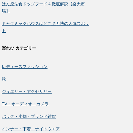
はん療法食ドッグフードを徹底解説【楽天市
場】
ミャクミャクハウスはどこ？万博の人気スポッ
ト
楽れび カテゴリー
レディースファッション
靴
ジュエリー・アクセサリー
TV・オーディオ・カメラ
バッグ・小物・ブランド雑貨
インナー・下着・ナイトウエア