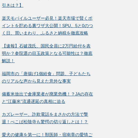
引きは？】
楽天モバイルユーザー必見！楽天市場で賢くポ
イントを貯める裏ワザ大公開！SPU、5と0のつ
く日、買いまわり、ふるさと納税を徹底攻略
【速報】石破茂氏、国民全員に2万円給付を表
明か？参院選の目玉政策となる可能性は？徹底
解説！
福岡市の「唐揚げ1個給食」問題、子どもたち
のリアルな声から見えた意外な事実
備蓄米放出で倉庫業者が廃業危機！？JAの存在
と“江藤米”流通遅延の真相に迫る
カズレーザー、詐欺電話をまさかの方法で撃
退！ぺこぱ松陰寺も驚愕の切り返しとは！？
愛犬の健康を第一に！獣医師・宿南章の愛情ご