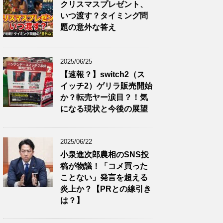
クリスマスプレゼント、
いつ渡す？タイミング問
題の意外な答え
2025/06/25
【速報？】switch2（ス
イッチ2）ゲリラ販売開始
か？転売ヤー涙目？！気
になる現状と今後の展望
2025/06/22
小泉進次郎農相のSNS投
稿が物議！「コメ買った
ことない」発言を超える
炎上か？【PRとの線引き
は？】