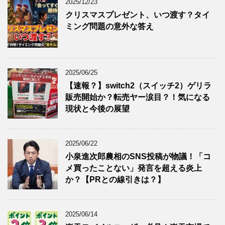
2025/12/23
クリスマスプレゼント、いつ渡す？タイ
ミング問題の意外な答え
2025/06/25
【速報？】switch2（スイッチ2）ゲリラ
販売開始か？転売ヤー涙目？！気になる
現状と今後の展望
2025/06/22
小泉進次郎農相のSNS投稿が物議！「コ
メ買ったことない」発言を超える炎上
か？【PRとの線引きは？】
2025/06/14