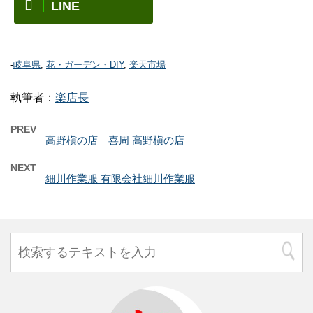
LINE
-
岐阜県
,
花・ガーデン・DIY
,
楽天市場
執筆者：
楽店長
PREV
高野槇の店 喜周 高野槇の店
NEXT
細川作業服 有限会社細川作業服