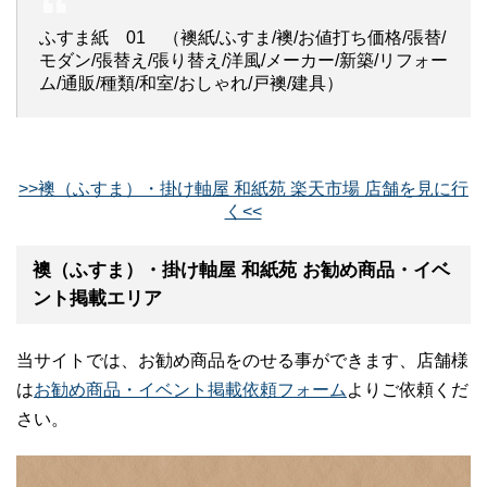
ふすま紙 01 （襖紙/ふすま/襖/お値打ち価格/張替/
モダン/張替え/張り替え/洋風/メーカー/新築/リフォー
ム/通販/種類/和室/おしゃれ/戸襖/建具）
>>襖（ふすま）・掛け軸屋 和紙苑 楽天市場 店舗を見に行
く<<
襖（ふすま）・掛け軸屋 和紙苑 お勧め商品・イベ
ント掲載エリア
当サイトでは、お勧め商品をのせる事ができます、店舗様
は
お勧め商品・イベント掲載依頼フォーム
よりご依頼くだ
さい。