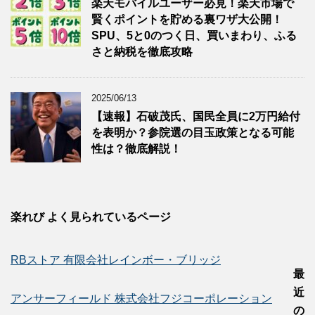
楽天モバイルユーザー必見！楽天市場で
賢くポイントを貯める裏ワザ大公開！
SPU、5と0のつく日、買いまわり、ふる
さと納税を徹底攻略
2025/06/13
【速報】石破茂氏、国民全員に2万円給付
を表明か？参院選の目玉政策となる可能
性は？徹底解説！
楽れび よく見られているページ
RBストア 有限会社レインボー・ブリッジ
最
近
アンサーフィールド 株式会社フジコーポレーション
の