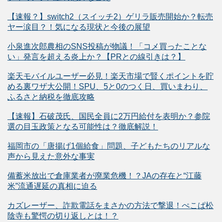
【速報？】switch2（スイッチ2）ゲリラ販売開始か？転売
ヤー涙目？！気になる現状と今後の展望
小泉進次郎農相のSNS投稿が物議！「コメ買ったことな
い」発言を超える炎上か？【PRとの線引きは？】
楽天モバイルユーザー必見！楽天市場で賢くポイントを貯
める裏ワザ大公開！SPU、5と0のつく日、買いまわり、
ふるさと納税を徹底攻略
【速報】石破茂氏、国民全員に2万円給付を表明か？参院
選の目玉政策となる可能性は？徹底解説！
福岡市の「唐揚げ1個給食」問題、子どもたちのリアルな
声から見えた意外な事実
備蓄米放出で倉庫業者が廃業危機！？JAの存在と“江藤
米”流通遅延の真相に迫る
カズレーザー、詐欺電話をまさかの方法で撃退！ぺこぱ松
陰寺も驚愕の切り返しとは！？