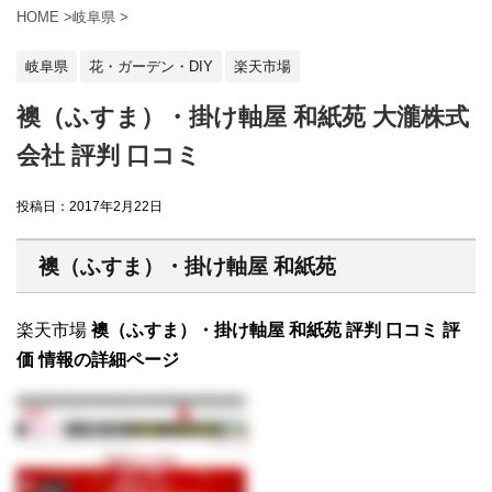
HOME
>
岐阜県
>
岐阜県
花・ガーデン・DIY
楽天市場
襖（ふすま）・掛け軸屋 和紙苑 大瀧株式
会社 評判 口コミ
投稿日：
2017年2月22日
襖（ふすま）・掛け軸屋 和紙苑
楽天市場
襖（ふすま）・掛け軸屋 和紙苑 評判 口コミ 評
価 情報の詳細ページ