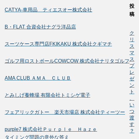
投
CATYA-車用品 ティエスオー株式会社
稿
B・FLAT 合資会社ナグラ洋品店
ク
リ
スーツケース専門店FKIKAKU 株式会社クギマチ
ス
マ
ス
ゴルフ用ロストボールCOWCOW 株式会社ナリタゴルフ
プ
レ
AMA CLUB ＡＭＡ ＣＬＵＢ
ゼ
ン
ト
とみしげ養蜂場 有限会社トミシゲ電子
、
い
つ
フェアリックガトー 楽天市場店 株式会社ティーツー
渡
す
purple7 株式会社Ｐｕｒｐｌｅ Ｈａｚｅ
？
タイミング問題の意外な答え