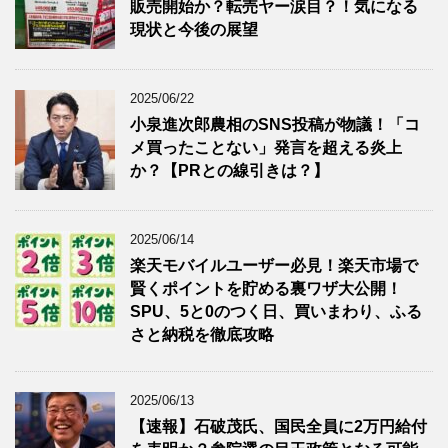
販売開始か？転売ヤー涙目？！気になる
現状と今後の展望
2025/06/22
小泉進次郎農相のSNS投稿が物議！「コ
メ買ったことない」発言を超える炎上
か？【PRとの線引きは？】
2025/06/14
楽天モバイルユーザー必見！楽天市場で
賢くポイントを貯める裏ワザ大公開！
SPU、5と0のつく日、買いまわり、ふる
さと納税を徹底攻略
2025/06/13
【速報】石破茂氏、国民全員に2万円給付