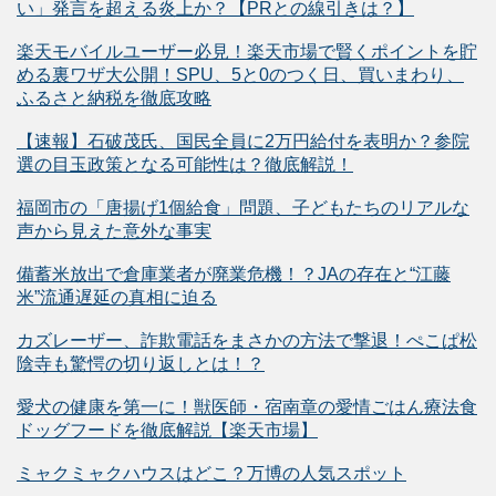
い」発言を超える炎上か？【PRとの線引きは？】
楽天モバイルユーザー必見！楽天市場で賢くポイントを貯
める裏ワザ大公開！SPU、5と0のつく日、買いまわり、
ふるさと納税を徹底攻略
【速報】石破茂氏、国民全員に2万円給付を表明か？参院
選の目玉政策となる可能性は？徹底解説！
福岡市の「唐揚げ1個給食」問題、子どもたちのリアルな
声から見えた意外な事実
備蓄米放出で倉庫業者が廃業危機！？JAの存在と“江藤
米”流通遅延の真相に迫る
カズレーザー、詐欺電話をまさかの方法で撃退！ぺこぱ松
陰寺も驚愕の切り返しとは！？
愛犬の健康を第一に！獣医師・宿南章の愛情ごはん療法食
ドッグフードを徹底解説【楽天市場】
ミャクミャクハウスはどこ？万博の人気スポット