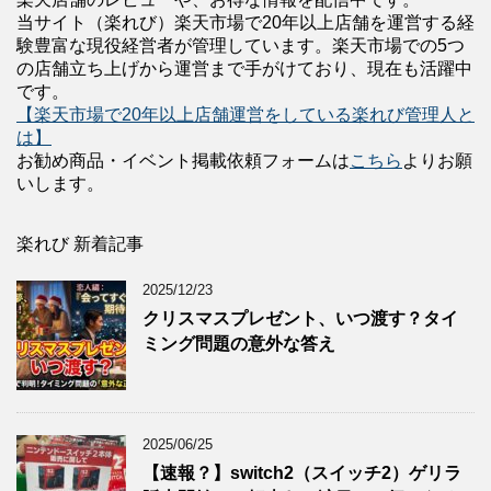
当サイト（楽れび）楽天市場で20年以上店舗を運営する経
験豊富な現役経営者が管理しています。楽天市場での5つ
の店舗立ち上げから運営まで手がけており、現在も活躍中
です。
【楽天市場で20年以上店舗運営をしている楽れび管理人と
は】
お勧め商品・イベント掲載依頼フォームは
こちら
よりお願
いします。
楽れび 新着記事
2025/12/23
クリスマスプレゼント、いつ渡す？タイ
ミング問題の意外な答え
2025/06/25
【速報？】switch2（スイッチ2）ゲリラ