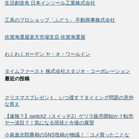
生活創造舎 日本インソール工業株式会社
工具のプロショップ「ふどう」 不動商事株式会社
佐渡海選屋楽天市場支店 佐渡海選屋
わくわくガーデン ヤ・オ・ワールドン
タイムファースト 株式会社スタジオ・コーポレーション
最近の投稿
クリスマスプレゼント、いつ渡す？タイミング問題の意外
な答え
【速報？】switch2（スイッチ2）ゲリラ販売開始か？転売
ヤー涙目？！気になる現状と今後の展望
小泉進次郎農相のSNS投稿が物議！「コメ買ったことな