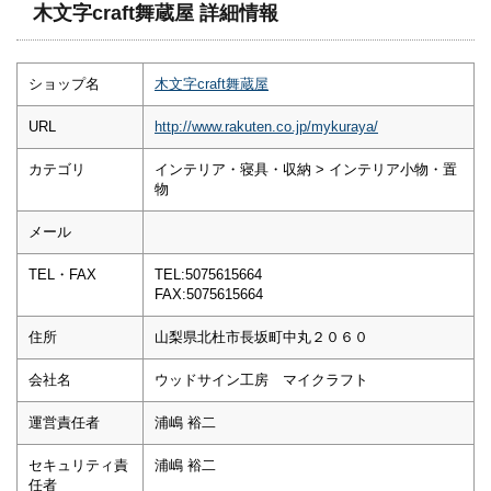
木文字craft舞蔵屋 詳細情報
ショップ名
木文字craft舞蔵屋
URL
http://www.rakuten.co.jp/mykuraya/
カテゴリ
インテリア・寝具・収納 > インテリア小物・置
物
メール
TEL・FAX
TEL:5075615664
FAX:5075615664
住所
山梨県北杜市長坂町中丸２０６０
会社名
ウッドサイン工房 マイクラフト
運営責任者
浦嶋 裕二
セキュリティ責
浦嶋 裕二
任者