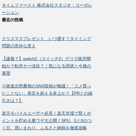
タイムファースト 株式会社スタジオ・コーポレ
ーション
最近の投稿
クリスマスプレゼント、いつ渡す？タイミング
問題の意外な答え
【速報？】switch2（スイッチ2）ゲリラ販売開
始か？転売ヤー涙目？！気になる現状と今後の
展望
小泉進次郎農相のSNS投稿が物議！「コメ買っ
たことない」発言を超える炎上か？【PRとの線
引きは？】
楽天モバイルユーザー必見！楽天市場で賢くポ
イントを貯める裏ワザ大公開！SPU、5と0のつ
く日、買いまわり、ふるさと納税を徹底攻略