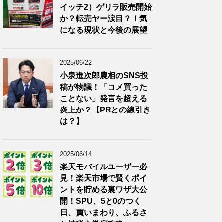
イッチ2）ゲリラ販売開始
か？転売ヤー涙目？！気
になる現状と今後の展望
2025/06/22
小泉進次郎農相のSNS投
稿が物議！「コメ買った
ことない」発言を超える
炎上か？【PRとの線引き
は？】
2025/06/14
楽天モバイルユーザー必
見！楽天市場で賢くポイ
ントを貯める裏ワザ大公
開！SPU、5と0のつく
日、買いまわり、ふるさ