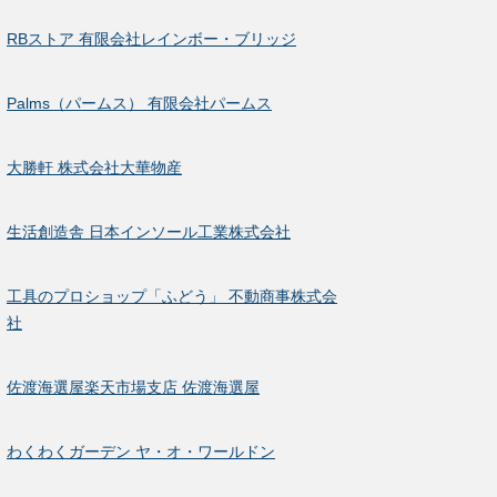
RBストア 有限会社レインボー・ブリッジ
Palms（パームス） 有限会社パームス
大勝軒 株式会社大華物産
生活創造舎 日本インソール工業株式会社
工具のプロショップ「ふどう」 不動商事株式会
社
佐渡海選屋楽天市場支店 佐渡海選屋
わくわくガーデン ヤ・オ・ワールドン