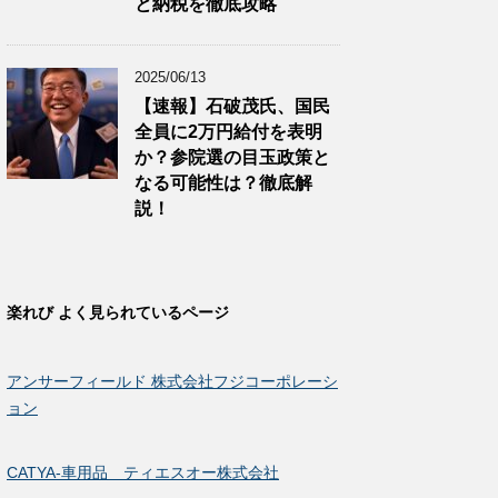
と納税を徹底攻略
2025/06/13
【速報】石破茂氏、国民
全員に2万円給付を表明
か？参院選の目玉政策と
なる可能性は？徹底解
説！
楽れび よく見られているページ
アンサーフィールド 株式会社フジコーポレーシ
ョン
CATYA-車用品 ティエスオー株式会社