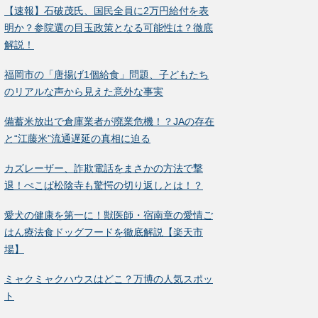
【速報】石破茂氏、国民全員に2万円給付を表
明か？参院選の目玉政策となる可能性は？徹底
解説！
福岡市の「唐揚げ1個給食」問題、子どもたち
のリアルな声から見えた意外な事実
備蓄米放出で倉庫業者が廃業危機！？JAの存在
と“江藤米”流通遅延の真相に迫る
カズレーザー、詐欺電話をまさかの方法で撃
退！ぺこぱ松陰寺も驚愕の切り返しとは！？
愛犬の健康を第一に！獣医師・宿南章の愛情ご
はん療法食ドッグフードを徹底解説【楽天市
場】
ミャクミャクハウスはどこ？万博の人気スポッ
ト