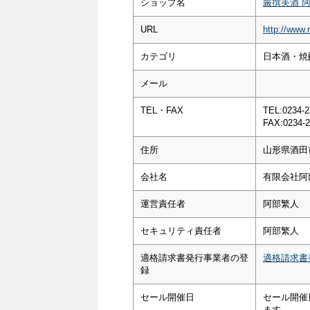
ショップ名
厳撰美酒 
URL
http://www.
カテゴリ
日本酒・焼酎
メール
TEL・FAX
TEL:0234-2
FAX:0234-2
住所
山形県酒田
会社名
有限会社阿
運営責任者
阿部繁人
セキュリティ責任者
阿部繁人
適格請求書発行事業者の登
適格請求書
録
セール開催日
セール開催
ます。