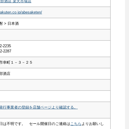
阿部酒店 楽天市場店
rakuten.co.jp/abesaketen/
 > 日本酒
2-2235
2-2287
市幸町１－３－２５
部酒店
発行事業者の登録を店舗ページより確認する。
日は不明です。 セール開催日のご連絡は
こちら
よりお願いし