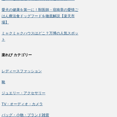
愛犬の健康を第一に！獣医師・宿南章の愛情ご
はん療法食ドッグフードを徹底解説【楽天市
場】
ミャクミャクハウスはどこ？万博の人気スポッ
ト
楽れび カテゴリー
レディースファッション
靴
ジュエリー・アクセサリー
TV・オーディオ・カメラ
バッグ・小物・ブランド雑貨