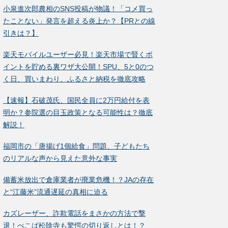
小泉進次郎農相のSNS投稿が物議！「コメ買っ
たことない」発言を超える炎上か？【PRとの線
引きは？】
楽天モバイルユーザー必見！楽天市場で賢くポ
イントを貯める裏ワザ大公開！SPU、5と0のつ
く日、買いまわり、ふるさと納税を徹底攻略
【速報】石破茂氏、国民全員に2万円給付を表
明か？参院選の目玉政策となる可能性は？徹底
解説！
福岡市の「唐揚げ1個給食」問題、子どもたち
のリアルな声から見えた意外な事実
備蓄米放出で倉庫業者が廃業危機！？JAの存在
と“江藤米”流通遅延の真相に迫る
カズレーザー、詐欺電話をまさかの方法で撃
退！ぺこぱ松陰寺も驚愕の切り返しとは！？