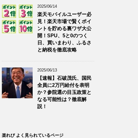
2025/06/14
楽天モバイルユーザー必
見！楽天市場で賢くポイ
ントを貯める裏ワザ大公
開！SPU、5と0のつく
日、買いまわり、ふるさ
と納税を徹底攻略
2025/06/13
【速報】石破茂氏、国民
全員に2万円給付を表明
か？参院選の目玉政策と
なる可能性は？徹底解
説！
楽れび よく見られているページ