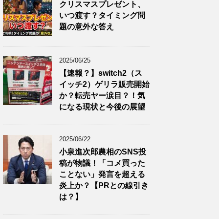
クリスマスプレゼント、
いつ渡す？タイミング問
題の意外な答え
2025/06/25
【速報？】switch2（ス
イッチ2）ゲリラ販売開始
か？転売ヤー涙目？！気
になる現状と今後の展望
2025/06/22
小泉進次郎農相のSNS投
稿が物議！「コメ買った
ことない」発言を超える
炎上か？【PRとの線引き
は？】