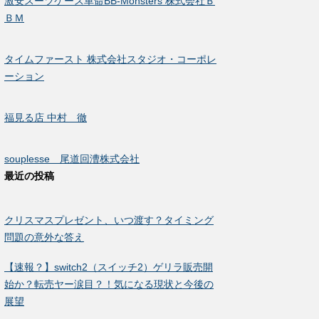
激安スーツケース革命BB-Monsters 株式会社Ｂ
ＢＭ
タイムファースト 株式会社スタジオ・コーポレ
ーション
福見る店 中村 徹
souplesse 尾道回漕株式会社
最近の投稿
クリスマスプレゼント、いつ渡す？タイミング
問題の意外な答え
【速報？】switch2（スイッチ2）ゲリラ販売開
始か？転売ヤー涙目？！気になる現状と今後の
展望