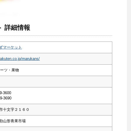
 詳細情報
ずマーケット
rakuten.co.jp/marukans/
ルーツ・果物
9-3600
9-3690
市十文字２１６０
勘山形青果市場