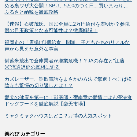
める裏ワザ大公開！SPU、5と0のつく日、買いまわり、
ふるさと納税を徹底攻略
【速報】石破茂氏、国民全員に2万円給付を表明か？参院
選の目玉政策となる可能性は？徹底解説！
福岡市の「唐揚げ1個給食」問題、子どもたちのリアルな
声から見えた意外な事実
備蓄米放出で倉庫業者が廃業危機！？JAの存在と“江藤
米”流通遅延の真相に迫る
カズレーザー、詐欺電話をまさかの方法で撃退！ぺこぱ松
陰寺も驚愕の切り返しとは！？
愛犬の健康を第一に！獣医師・宿南章の愛情ごはん療法食
ドッグフードを徹底解説【楽天市場】
ミャクミャクハウスはどこ？万博の人気スポット
楽れび カテゴリー