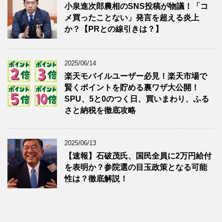
小泉進次郎農相のSNS投稿が物議！「コ
メ買ったことない」発言を超える炎上
か？【PRとの線引きは？】
2025/06/14
楽天モバイルユーザー必見！楽天市場で
賢くポイントを貯める裏ワザ大公開！
SPU、5と0のつく日、買いまわり、ふる
さと納税を徹底攻略
2025/06/13
【速報】石破茂氏、国民全員に2万円給付
を表明か？参院選の目玉政策となる可能
性は？徹底解説！