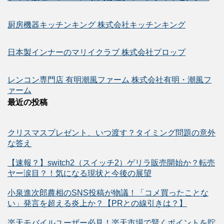
厨房機器キッチンキング 株式会社キッチンキング
日本製インナーのマリイクラブ 株式会社プロップ
レンコン専門店 有明潮風ファーム 株式会社有明・潮風フ
ァーム
最近の投稿
クリスマスプレゼント、いつ渡す？タイミング問題の意外
な答え
【速報？】switch2（スイッチ2）ゲリラ販売開始か？転売
ヤー涙目？！気になる現状と今後の展望
小泉進次郎農相のSNS投稿が物議！「コメ買ったことな
い」発言を超える炎上か？【PRとの線引きは？】
楽天モバイルユーザー必見！楽天市場で賢くポイントを貯