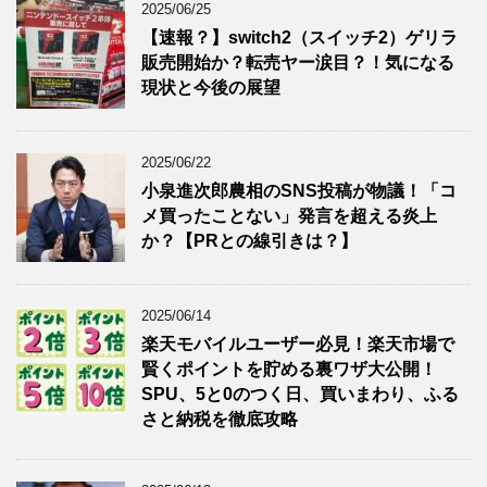
2025/06/25
【速報？】switch2（スイッチ2）ゲリラ
販売開始か？転売ヤー涙目？！気になる
現状と今後の展望
2025/06/22
小泉進次郎農相のSNS投稿が物議！「コ
メ買ったことない」発言を超える炎上
か？【PRとの線引きは？】
2025/06/14
楽天モバイルユーザー必見！楽天市場で
賢くポイントを貯める裏ワザ大公開！
SPU、5と0のつく日、買いまわり、ふる
さと納税を徹底攻略