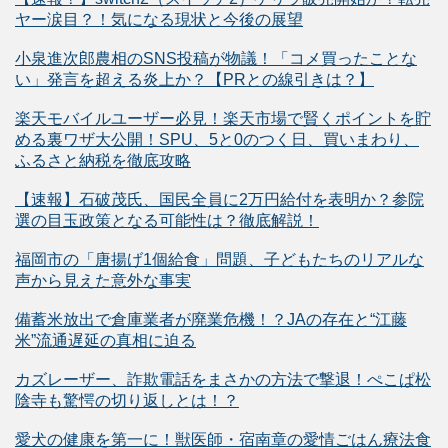
ヤー涙目？！気になる現状と今後の展望
小泉進次郎農相のSNS投稿が物議！「コメ買ったことな
い」発言を超える炎上か？【PRとの線引きは？】
楽天モバイルユーザー必見！楽天市場で賢くポイントを貯
める裏ワザ大公開！SPU、5と0のつく日、買いまわり、
ふるさと納税を徹底攻略
【速報】石破茂氏、国民全員に2万円給付を表明か？参院
選の目玉政策となる可能性は？徹底解説！
福岡市の「唐揚げ1個給食」問題、子どもたちのリアルな
声から見えた意外な事実
備蓄米放出で倉庫業者が廃業危機！？JAの存在と“江藤
米”流通遅延の真相に迫る
カズレーザー、詐欺電話をまさかの方法で撃退！ぺこぱ松
陰寺も驚愕の切り返しとは！？
愛犬の健康を第一に！獣医師・宿南章の愛情ごはん療法食