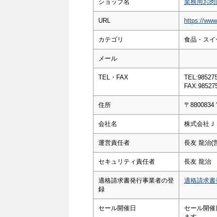
ショップ名
業務用お肉
URL
https://www
カテゴリ
食品・スイー
メール
TEL・FAX
TEL:98527
FAX:98527
住所
〒88008
会社名
株式会社Ｊ
運営責任者
長友 龍治(
セキュリティ責任者
長友 龍治
適格請求書発行事業者の登
適格請求書
録
セール開催日
セール開催
ます。