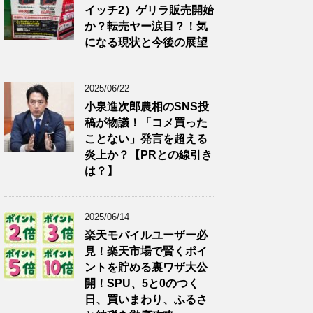
イッチ2）ゲリラ販売開始
か？転売ヤー涙目？！気
になる現状と今後の展望
2025/06/22
小泉進次郎農相のSNS投
稿が物議！「コメ買った
ことない」発言を超える
炎上か？【PRとの線引き
は？】
2025/06/14
楽天モバイルユーザー必
見！楽天市場で賢くポイ
ントを貯める裏ワザ大公
開！SPU、5と0のつく
日、買いまわり、ふるさ