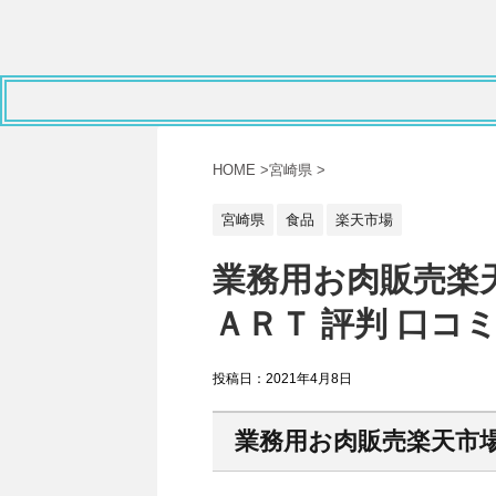
HOME
>
宮崎県
>
宮崎県
食品
楽天市場
業務用お肉販売楽
ＡＲＴ 評判 口コ
投稿日：
2021年4月8日
業務用お肉販売楽天市