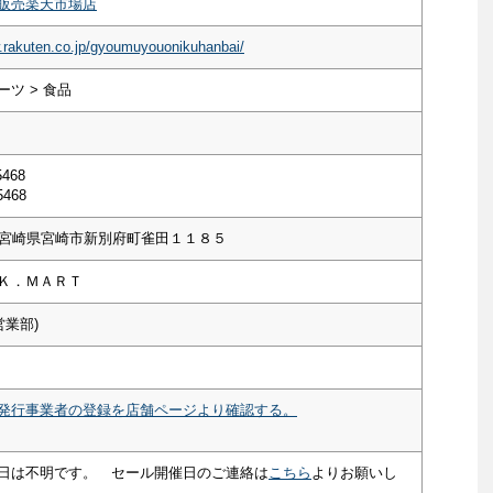
販売楽天市場店
.rakuten.co.jp/gyoumuyouonikuhanbai/
ツ > 食品
5468
5468
34 宮崎県宮崎市新別府町雀田１１８５
Ｋ．ＭＡＲＴ
営業部)
発行事業者の登録を店舗ページより確認する。
日は不明です。 セール開催日のご連絡は
こちら
よりお願いし