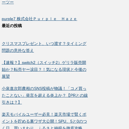
ーツー
purple7 株式会社Ｐｕｒｐｌｅ Ｈａｚｅ
最近の投稿
クリスマスプレゼント、いつ渡す？タイミング
問題の意外な答え
【速報？】switch2（スイッチ2）ゲリラ販売開
始か？転売ヤー涙目？！気になる現状と今後の
展望
小泉進次郎農相のSNS投稿が物議！「コメ買っ
たことない」発言を超える炎上か？【PRとの線
引きは？】
楽天モバイルユーザー必見！楽天市場で賢くポ
イントを貯める裏ワザ大公開！SPU、5と0のつ
く日、買いまわり、ふるさと納税を徹底攻略