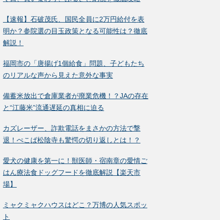
【速報】石破茂氏、国民全員に2万円給付を表
明か？参院選の目玉政策となる可能性は？徹底
解説！
福岡市の「唐揚げ1個給食」問題、子どもたち
のリアルな声から見えた意外な事実
備蓄米放出で倉庫業者が廃業危機！？JAの存在
と“江藤米”流通遅延の真相に迫る
カズレーザー、詐欺電話をまさかの方法で撃
退！ぺこぱ松陰寺も驚愕の切り返しとは！？
愛犬の健康を第一に！獣医師・宿南章の愛情ご
はん療法食ドッグフードを徹底解説【楽天市
場】
ミャクミャクハウスはどこ？万博の人気スポッ
ト