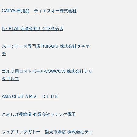
CATYA-車用品 ティエスオー株式会社
B・FLAT 合資会社ナグラ洋品店
スーツケース専門店FKIKAKU 株式会社クギマ
チ
ゴルフ用ロストボールCOWCOW 株式会社ナリ
タゴルフ
AMA CLUB ＡＭＡ ＣＬＵＢ
とみしげ養蜂場 有限会社トミシゲ電子
フェアリックガトー 楽天市場店 株式会社ティ