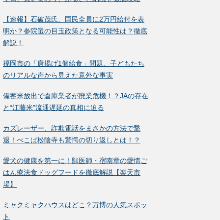
【速報】石破茂氏、国民全員に2万円給付を表
明か？参院選の目玉政策となる可能性は？徹底
解説！
福岡市の「唐揚げ1個給食」問題、子どもたち
のリアルな声から見えた意外な事実
備蓄米放出で倉庫業者が廃業危機！？JAの存在
と“江藤米”流通遅延の真相に迫る
カズレーザー、詐欺電話をまさかの方法で撃
退！ぺこぱ松陰寺も驚愕の切り返しとは！？
愛犬の健康を第一に！獣医師・宿南章の愛情ご
はん療法食ドッグフードを徹底解説【楽天市
場】
ミャクミャクハウスはどこ？万博の人気スポッ
ト