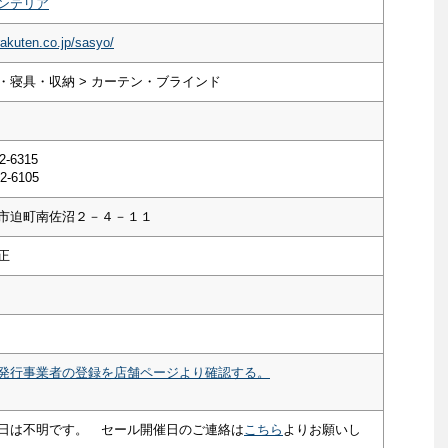
ンテリア
rakuten.co.jp/sasyo/
・寝具・収納 > カーテン・ブラインド
2-6315
2-6105
市迫町南佐沼２－４－１１
正
発行事業者の登録を店舗ページより確認する。
日は不明です。 セール開催日のご連絡は
こちら
よりお願いし