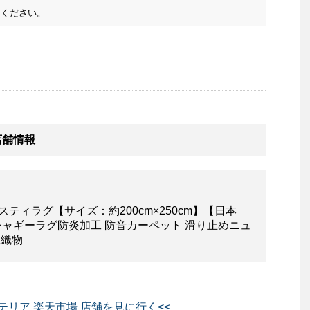
ください。
店舗情報
ティラグ【サイズ：約200cm×250cm】【日本
シャギーラグ防炎加工 防音カーペット 滑り止めニュ
江織物
テリア 楽天市場 店舗を見に行く<<