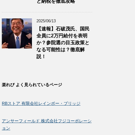
と納税を徹底攻略
2025/06/13
【速報】石破茂氏、国民
全員に2万円給付を表明
か？参院選の目玉政策と
なる可能性は？徹底解
説！
楽れび よく見られているページ
RBストア 有限会社レインボー・ブリッジ
アンサーフィールド 株式会社フジコーポレーシ
ョン