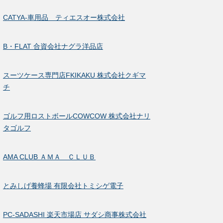
CATYA-車用品 ティエスオー株式会社
B・FLAT 合資会社ナグラ洋品店
スーツケース専門店FKIKAKU 株式会社クギマ
チ
ゴルフ用ロストボールCOWCOW 株式会社ナリ
タゴルフ
AMA CLUB ＡＭＡ ＣＬＵＢ
とみしげ養蜂場 有限会社トミシゲ電子
PC-SADASHI 楽天市場店 サダシ商事株式会社