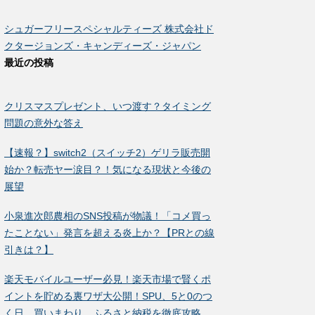
シュガーフリースペシャルティーズ 株式会社ド
クタージョンズ・キャンディーズ・ジャパン
最近の投稿
クリスマスプレゼント、いつ渡す？タイミング
問題の意外な答え
【速報？】switch2（スイッチ2）ゲリラ販売開
始か？転売ヤー涙目？！気になる現状と今後の
展望
小泉進次郎農相のSNS投稿が物議！「コメ買っ
たことない」発言を超える炎上か？【PRとの線
引きは？】
楽天モバイルユーザー必見！楽天市場で賢くポ
イントを貯める裏ワザ大公開！SPU、5と0のつ
く日、買いまわり、ふるさと納税を徹底攻略