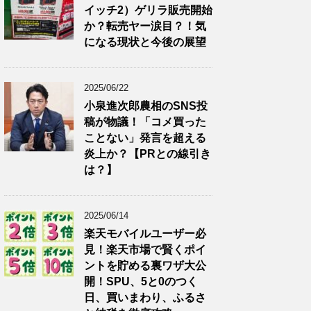
イッチ2）ゲリラ販売開始
か？転売ヤー涙目？！気
になる現状と今後の展望
2025/06/22
小泉進次郎農相のSNS投
稿が物議！「コメ買った
ことない」発言を超える
炎上か？【PRとの線引き
は？】
2025/06/14
楽天モバイルユーザー必
見！楽天市場で賢くポイ
ントを貯める裏ワザ大公
開！SPU、5と0のつく
日、買いまわり、ふるさ