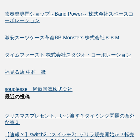
吹奏楽専門ショップ～Band Power～ 株式会社スペースコ
ーポレーション
激安スーツケース革命BB-Monsters 株式会社ＢＢＭ
タイムファースト 株式会社スタジオ・コーポレーション
福見る店 中村 徹
souplesse 尾道回漕株式会社
最近の投稿
クリスマスプレゼント、いつ渡す？タイミング問題の意外
な答え
【速報？】switch2（スイッチ2）ゲリラ販売開始か？転売