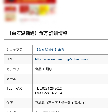
【白石温麺処】角万 詳細情報
ショップ名
【白石温麺処】角万
URL
http://www.rakuten.co.jp/kbkakuman/
カテゴリ
食品 > 麺類
メール
TEL・FAX
TEL:0224-26-2012
FAX:0224-26-2024
住所
宮城県白石市字大畑一番１番地の２