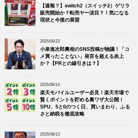
【速報？】switch2（スイッチ2）ゲリラ
販売開始か？転売ヤー涙目？！気になる
現状と今後の展望
2025/06/22
小泉進次郎農相のSNS投稿が物議！「コ
メ買ったことない」発言を超える炎上
か？【PRとの線引きは？】
2025/06/14
楽天モバイルユーザー必見！楽天市場で
賢くポイントを貯める裏ワザ大公開！
SPU、5と0のつく日、買いまわり、ふる
さと納税を徹底攻略
2025/06/13