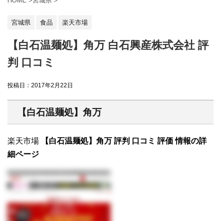
HOME
>
宮城県
>
宮城県
食品
楽天市場
【白石温麺処】角万 白石興産株式会社 評
判 口コミ
投稿日：
2017年2月22日
【白石温麺処】角万
楽天市場
【白石温麺処】角万 評判 口コミ 評価 情報の詳
細ページ