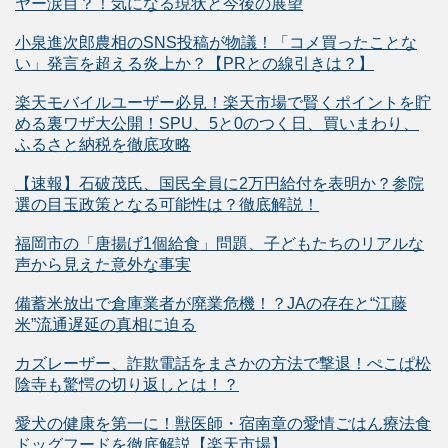
ヤー涙目？！気になる現状と今後の展望
小泉進次郎農相のSNS投稿が物議！「コメ買ったことな
い」発言を超える炎上か？【PRとの線引きは？】
楽天モバイルユーザー必見！楽天市場で賢くポイントを貯
める裏ワザ大公開！SPU、5と0のつく日、買いまわり、
ふるさと納税を徹底攻略
【速報】石破茂氏、国民全員に2万円給付を表明か？参院
選の目玉政策となる可能性は？徹底解説！
福岡市の「唐揚げ1個給食」問題、子どもたちのリアルな
声から見えた意外な事実
備蓄米放出で倉庫業者が廃業危機！？JAの存在と“江藤
米”流通遅延の真相に迫る
カズレーザー、詐欺電話をまさかの方法で撃退！ぺこぱ松
陰寺も驚愕の切り返しとは！？
愛犬の健康を第一に！獣医師・宿南章の愛情ごはん療法食
ドッグフードを徹底解説【楽天市場】