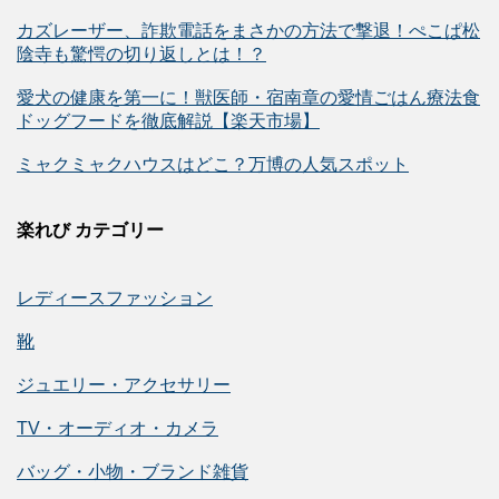
カズレーザー、詐欺電話をまさかの方法で撃退！ぺこぱ松
陰寺も驚愕の切り返しとは！？
愛犬の健康を第一に！獣医師・宿南章の愛情ごはん療法食
ドッグフードを徹底解説【楽天市場】
ミャクミャクハウスはどこ？万博の人気スポット
楽れび カテゴリー
レディースファッション
靴
ジュエリー・アクセサリー
TV・オーディオ・カメラ
バッグ・小物・ブランド雑貨