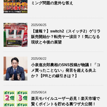
ミング問題の意外な答え
2025/06/25
【速報？】switch2（スイッチ2）ゲリラ
販売開始か？転売ヤー涙目？！気になる
現状と今後の展望
2025/06/22
小泉進次郎農相のSNS投稿が物議！「コ
メ買ったことない」発言を超える炎上
か？【PRとの線引きは？】
2025/06/14
楽天モバイルユーザー必見！楽天市場で
賢くポイントを貯める裏ワザ大公開！