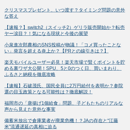
クリスマスプレゼント、いつ渡す？タイミング問題の意外
な答え
【速報？】switch2（スイッチ2）ゲリラ販売開始か？転売
ヤー涙目？！気になる現状と今後の展望
小泉進次郎農相のSNS投稿が物議！「コメ買ったことな
い」発言を超える炎上か？【PRとの線引きは？】
楽天モバイルユーザー必見！楽天市場で賢くポイントを貯
める裏ワザ大公開！SPU、5と0のつく日、買いまわり、
ふるさと納税を徹底攻略
【速報】石破茂氏、国民全員に2万円給付を表明か？参院
選の目玉政策となる可能性は？徹底解説！
福岡市の「唐揚げ1個給食」問題、子どもたちのリアルな
声から見えた意外な事実
備蓄米放出で倉庫業者が廃業危機！？JAの存在と“江藤
米”流通遅延の真相に迫る