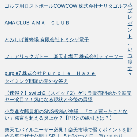
ス
ゴルフ用ロストボールCOWCOW 株式会社ナリタゴルフ
プ
レ
AMA CLUB ＡＭＡ ＣＬＵＢ
ゼ
ン
ト
とみしげ養蜂場 有限会社トミシゲ電子
、
い
つ
フェアリックガトー 楽天市場店 株式会社ティーツー
渡
す
purple7 株式会社Ｐｕｒｐｌｅ Ｈａｚｅ
？
タイミング問題の意外な答え
【速報？】switch2（スイッチ2）ゲリラ販売開始か？転売
ヤー涙目？！気になる現状と今後の展望
小泉進次郎農相のSNS投稿が物議！「コメ買ったことな
い」発言を超える炎上か？【PRとの線引きは？】
楽天モバイルユーザー必見！楽天市場で賢くポイントを貯
める裏ワザ大公開！SPU、5と0のつく日、買いまわり、