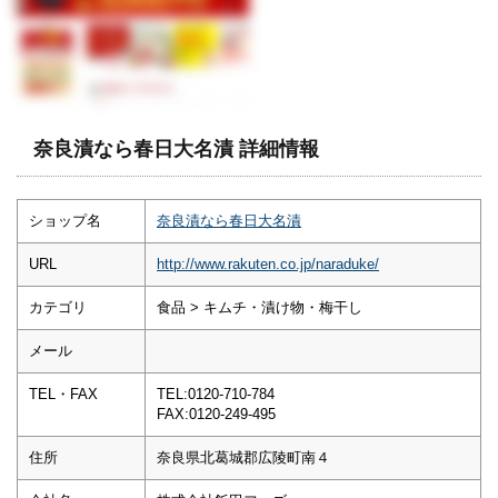
奈良漬なら春日大名漬 詳細情報
ショップ名
奈良漬なら春日大名漬
URL
http://www.rakuten.co.jp/naraduke/
カテゴリ
食品 > キムチ・漬け物・梅干し
メール
TEL・FAX
TEL:0120-710-784
FAX:0120-249-495
住所
奈良県北葛城郡広陵町南４