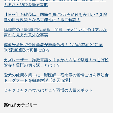
ふるさと納税を徹底攻略
【速報】石破茂氏、国民全員に2万円給付を表明か？参院
選の目玉政策となる可能性は？徹底解説！
福岡市の「唐揚げ1個給食」問題、子どもたちのリアルな
声から見えた意外な事実
備蓄米放出で倉庫業者が廃業危機！？JAの存在と“江藤
米”流通遅延の真相に迫る
カズレーザー、詐欺電話をまさかの方法で撃退！ぺこぱ松
陰寺も驚愕の切り返しとは！？
愛犬の健康を第一に！獣医師・宿南章の愛情ごはん療法食
ドッグフードを徹底解説【楽天市場】
ミャクミャクハウスはどこ？万博の人気スポット
楽れび カテゴリー