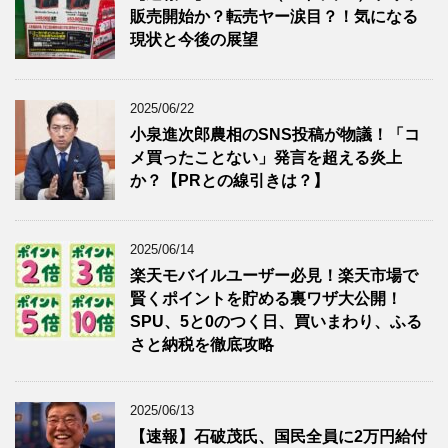
販売開始か？転売ヤー涙目？！気になる
現状と今後の展望
2025/06/22
小泉進次郎農相のSNS投稿が物議！「コ
メ買ったことない」発言を超える炎上
か？【PRとの線引きは？】
2025/06/14
楽天モバイルユーザー必見！楽天市場で
賢くポイントを貯める裏ワザ大公開！
SPU、5と0のつく日、買いまわり、ふる
さと納税を徹底攻略
2025/06/13
【速報】石破茂氏、国民全員に2万円給付