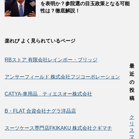
を表明か？参院選の目玉政策となる可能
性は？徹底解説！
楽れび よく見られているページ
RBストア 有限会社レインボー・ブリッジ
最
近
アンサーフィールド 株式会社フジコーポレーション
の
投
CATYA-車用品 ティエスオー株式会社
稿
B・FLAT 合資会社ナグラ洋品店
ク
リ
スーツケース専門店FKIKAKU 株式会社クギマチ
ス
マ