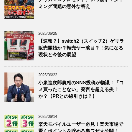
ミング問題の意外な答え
2025/06/25
【速報？】switch2（スイッチ2）ゲリラ
販売開始か？転売ヤー涙目？！気になる
現状と今後の展望
2025/06/22
小泉進次郎農相のSNS投稿が物議！「コ
メ買ったことない」発言を超える炎上
か？【PRとの線引きは？】
2025/06/14
楽天モバイルユーザー必見！楽天市場で
賢くポイントを貯める裏ワザ大公開！