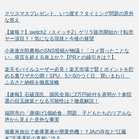
クリスマスプレゼント、いつ渡す？タイミング問題の意外
な答え
【速報？】switch2（スイッチ2）ゲリラ販売開始か？転売
ヤー涙目？！気になる現状と今後の展望
小泉進次郎農相のSNS投稿が物議！「コメ買ったことな
い」発言を超える炎上か？【PRとの線引きは？】
楽天モバイルユーザー必見！楽天市場で賢くポイントを貯
める裏ワザ大公開！SPU、5と0のつく日、買いまわり、
ふるさと納税を徹底攻略
【速報】石破茂氏、国民全員に2万円給付を表明か？参院
選の目玉政策となる可能性は？徹底解説！
福岡市の「唐揚げ1個給食」問題、子どもたちのリアルな
声から見えた意外な事実
備蓄米放出で倉庫業者が廃業危機！？JAの存在と“江藤
米”流通遅延の真相に迫る