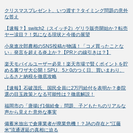
クリスマスプレゼント、いつ渡す？タイミング問題の意外
な答え
【速報？】switch2（スイッチ2）ゲリラ販売開始か？転売
ヤー涙目？！気になる現状と今後の展望
小泉進次郎農相のSNS投稿が物議！「コメ買ったことな
い」発言を超える炎上か？【PRとの線引きは？】
楽天モバイルユーザー必見！楽天市場で賢くポイントを貯
める裏ワザ大公開！SPU、5と0のつく日、買いまわり、
ふるさと納税を徹底攻略
【速報】石破茂氏、国民全員に2万円給付を表明か？参院
選の目玉政策となる可能性は？徹底解説！
福岡市の「唐揚げ1個給食」問題、子どもたちのリアルな
声から見えた意外な事実
備蓄米放出で倉庫業者が廃業危機！？JAの存在と“江藤
米”流通遅延の真相に迫る