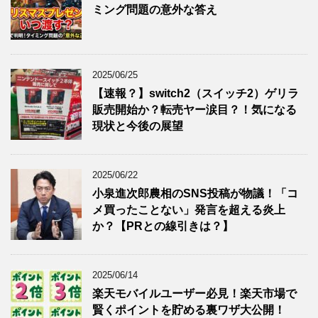
ミング問題の意外な答え
2025/06/25
【速報？】switch2（スイッチ2）ゲリラ
販売開始か？転売ヤー涙目？！気になる
現状と今後の展望
2025/06/22
小泉進次郎農相のSNS投稿が物議！「コ
メ買ったことない」発言を超える炎上
か？【PRとの線引きは？】
2025/06/14
楽天モバイルユーザー必見！楽天市場で
賢くポイントを貯める裏ワザ大公開！