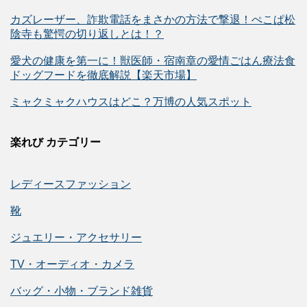
カズレーザー、詐欺電話をまさかの方法で撃退！ぺこぱ松
陰寺も驚愕の切り返しとは！？
愛犬の健康を第一に！獣医師・宿南章の愛情ごはん療法食
ドッグフードを徹底解説【楽天市場】
ミャクミャクハウスはどこ？万博の人気スポット
楽れび カテゴリー
レディースファッション
靴
ジュエリー・アクセサリー
TV・オーディオ・カメラ
バッグ・小物・ブランド雑貨