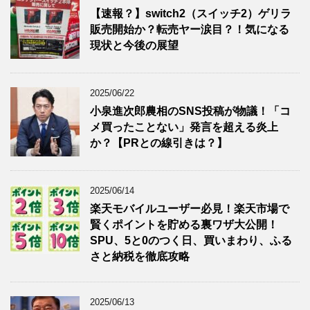
【速報？】switch2（スイッチ2）ゲリラ
販売開始か？転売ヤー涙目？！気になる
現状と今後の展望
2025/06/22
小泉進次郎農相のSNS投稿が物議！「コ
メ買ったことない」発言を超える炎上
か？【PRとの線引きは？】
2025/06/14
楽天モバイルユーザー必見！楽天市場で
賢くポイントを貯める裏ワザ大公開！
SPU、5と0のつく日、買いまわり、ふる
さと納税を徹底攻略
2025/06/13