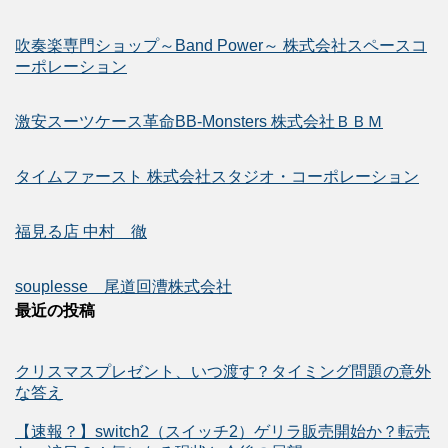
吹奏楽専門ショップ～Band Power～ 株式会社スペースコ
ーポレーション
激安スーツケース革命BB-Monsters 株式会社ＢＢＭ
タイムファースト 株式会社スタジオ・コーポレーション
福見る店 中村 徹
souplesse 尾道回漕株式会社
最近の投稿
クリスマスプレゼント、いつ渡す？タイミング問題の意外
な答え
【速報？】switch2（スイッチ2）ゲリラ販売開始か？転売