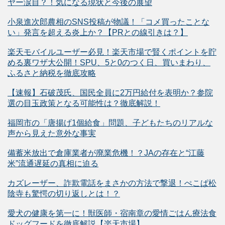
ヤー涙目？！気になる現状と今後の展望
小泉進次郎農相のSNS投稿が物議！「コメ買ったことな
い」発言を超える炎上か？【PRとの線引きは？】
楽天モバイルユーザー必見！楽天市場で賢くポイントを貯
める裏ワザ大公開！SPU、5と0のつく日、買いまわり、
ふるさと納税を徹底攻略
【速報】石破茂氏、国民全員に2万円給付を表明か？参院
選の目玉政策となる可能性は？徹底解説！
福岡市の「唐揚げ1個給食」問題、子どもたちのリアルな
声から見えた意外な事実
備蓄米放出で倉庫業者が廃業危機！？JAの存在と“江藤
米”流通遅延の真相に迫る
カズレーザー、詐欺電話をまさかの方法で撃退！ぺこぱ松
陰寺も驚愕の切り返しとは！？
愛犬の健康を第一に！獣医師・宿南章の愛情ごはん療法食
ドッグフードを徹底解説【楽天市場】