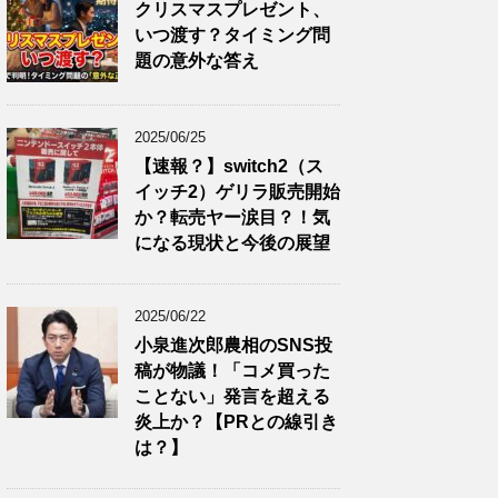
クリスマスプレゼント、
いつ渡す？タイミング問
題の意外な答え
2025/06/25
【速報？】switch2（ス
イッチ2）ゲリラ販売開始
か？転売ヤー涙目？！気
になる現状と今後の展望
2025/06/22
小泉進次郎農相のSNS投
稿が物議！「コメ買った
ことない」発言を超える
炎上か？【PRとの線引き
は？】