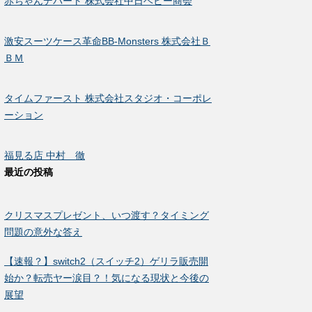
赤ちゃんデパート 株式会社中日ベビー商会
激安スーツケース革命BB-Monsters 株式会社Ｂ
ＢＭ
タイムファースト 株式会社スタジオ・コーポレ
ーション
福見る店 中村 徹
最近の投稿
クリスマスプレゼント、いつ渡す？タイミング
問題の意外な答え
【速報？】switch2（スイッチ2）ゲリラ販売開
始か？転売ヤー涙目？！気になる現状と今後の
展望