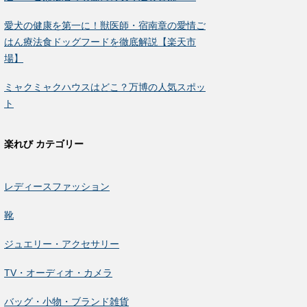
愛犬の健康を第一に！獣医師・宿南章の愛情ご
はん療法食ドッグフードを徹底解説【楽天市
場】
ミャクミャクハウスはどこ？万博の人気スポッ
ト
楽れび カテゴリー
レディースファッション
靴
ジュエリー・アクセサリー
TV・オーディオ・カメラ
バッグ・小物・ブランド雑貨