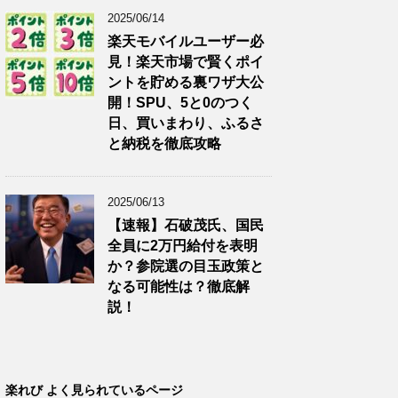
2025/06/14
楽天モバイルユーザー必
見！楽天市場で賢くポイ
ントを貯める裏ワザ大公
開！SPU、5と0のつく
日、買いまわり、ふるさ
と納税を徹底攻略
2025/06/13
【速報】石破茂氏、国民
全員に2万円給付を表明
か？参院選の目玉政策と
なる可能性は？徹底解
説！
楽れび よく見られているページ