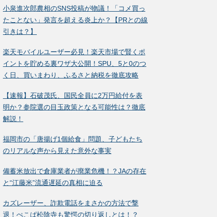
小泉進次郎農相のSNS投稿が物議！「コメ買っ
たことない」発言を超える炎上か？【PRとの線
引きは？】
楽天モバイルユーザー必見！楽天市場で賢くポ
イントを貯める裏ワザ大公開！SPU、5と0のつ
く日、買いまわり、ふるさと納税を徹底攻略
【速報】石破茂氏、国民全員に2万円給付を表
明か？参院選の目玉政策となる可能性は？徹底
解説！
福岡市の「唐揚げ1個給食」問題、子どもたち
のリアルな声から見えた意外な事実
備蓄米放出で倉庫業者が廃業危機！？JAの存在
と“江藤米”流通遅延の真相に迫る
カズレーザー、詐欺電話をまさかの方法で撃
退！ぺこぱ松陰寺も驚愕の切り返しとは！？