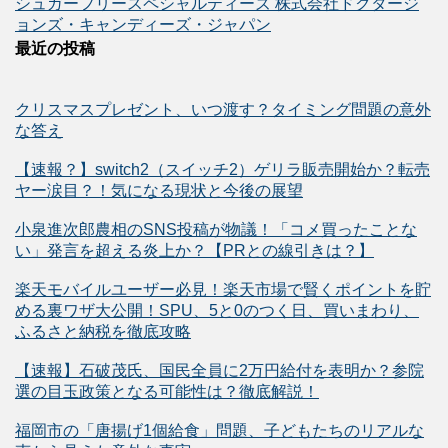
シュガーフリースペシャルティーズ 株式会社ドクタージ
ョンズ・キャンディーズ・ジャパン
最近の投稿
クリスマスプレゼント、いつ渡す？タイミング問題の意外
な答え
【速報？】switch2（スイッチ2）ゲリラ販売開始か？転売
ヤー涙目？！気になる現状と今後の展望
小泉進次郎農相のSNS投稿が物議！「コメ買ったことな
い」発言を超える炎上か？【PRとの線引きは？】
楽天モバイルユーザー必見！楽天市場で賢くポイントを貯
める裏ワザ大公開！SPU、5と0のつく日、買いまわり、
ふるさと納税を徹底攻略
【速報】石破茂氏、国民全員に2万円給付を表明か？参院
選の目玉政策となる可能性は？徹底解説！
福岡市の「唐揚げ1個給食」問題、子どもたちのリアルな