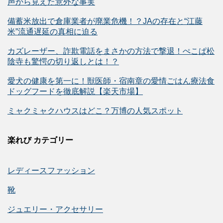
声から見えた意外な事実
備蓄米放出で倉庫業者が廃業危機！？JAの存在と“江藤
米”流通遅延の真相に迫る
カズレーザー、詐欺電話をまさかの方法で撃退！ぺこぱ松
陰寺も驚愕の切り返しとは！？
愛犬の健康を第一に！獣医師・宿南章の愛情ごはん療法食
ドッグフードを徹底解説【楽天市場】
ミャクミャクハウスはどこ？万博の人気スポット
楽れび カテゴリー
レディースファッション
靴
ジュエリー・アクセサリー