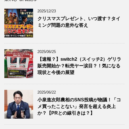
2025/12/23
クリスマスプレゼント、いつ渡す？タイ
ミング問題の意外な答え
2025/06/25
【速報？】switch2（スイッチ2）ゲリラ
販売開始か？転売ヤー涙目？！気になる
現状と今後の展望
2025/06/22
小泉進次郎農相のSNS投稿が物議！「コ
メ買ったことない」発言を超える炎上
か？【PRとの線引きは？】