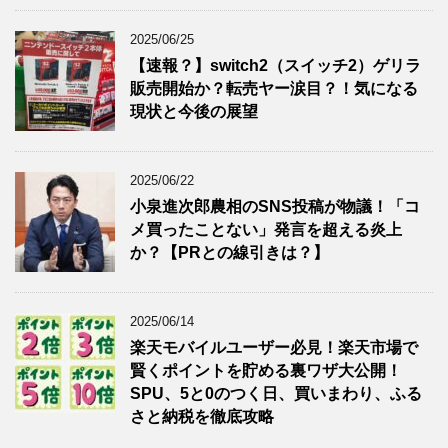
2025/06/25
【速報？】switch2（スイッチ2）ゲリラ
販売開始か？転売ヤー涙目？！気になる
現状と今後の展望
2025/06/22
小泉進次郎農相のSNS投稿が物議！「コ
メ買ったことない」発言を超える炎上
か？【PRとの線引きは？】
2025/06/14
楽天モバイルユーザー必見！楽天市場で
賢くポイントを貯める裏ワザ大公開！
SPU、5と0のつく日、買いまわり、ふる
さと納税を徹底攻略