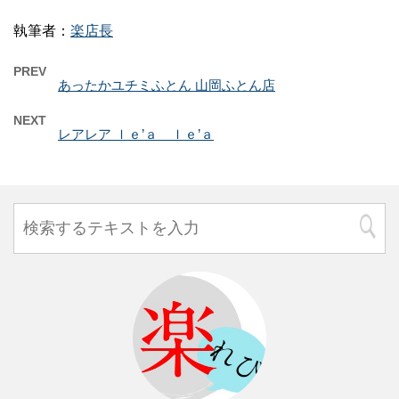
執筆者：
楽店長
PREV
あったかユチミふとん 山岡ふとん店
NEXT
レアレア ｌｅ’ａ ｌｅ’ａ