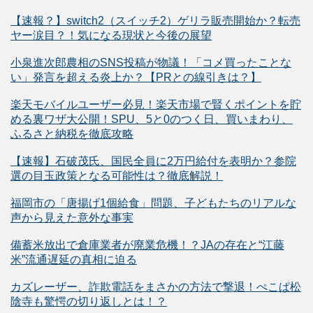
【速報？】switch2（スイッチ2）ゲリラ販売開始か？転売
ヤー涙目？！気になる現状と今後の展望
小泉進次郎農相のSNS投稿が物議！「コメ買ったことな
い」発言を超える炎上か？【PRとの線引きは？】
楽天モバイルユーザー必見！楽天市場で賢くポイントを貯
める裏ワザ大公開！SPU、5と0のつく日、買いまわり、
ふるさと納税を徹底攻略
【速報】石破茂氏、国民全員に2万円給付を表明か？参院
選の目玉政策となる可能性は？徹底解説！
福岡市の「唐揚げ1個給食」問題、子どもたちのリアルな
声から見えた意外な事実
備蓄米放出で倉庫業者が廃業危機！？JAの存在と“江藤
米”流通遅延の真相に迫る
カズレーザー、詐欺電話をまさかの方法で撃退！ぺこぱ松
陰寺も驚愕の切り返しとは！？