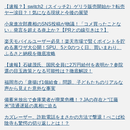
【速報？】switch2（スイッチ2）ゲリラ販売開始か？転売
ヤー涙目？！気になる現状と今後の展望
小泉進次郎農相のSNS投稿が物議！「コメ買ったことな
い」発言を超える炎上か？【PRとの線引きは？】
楽天モバイルユーザー必見！楽天市場で賢くポイントを貯
める裏ワザ大公開！SPU、5と0のつく日、買いまわり、
ふるさと納税を徹底攻略
【速報】石破茂氏、国民全員に2万円給付を表明か？参院
選の目玉政策となる可能性は？徹底解説！
福岡市の「唐揚げ1個給食」問題、子どもたちのリアルな
声から見えた意外な事実
備蓄米放出で倉庫業者が廃業危機！？JAの存在と“江藤
米”流通遅延の真相に迫る
カズレーザー、詐欺電話をまさかの方法で撃退！ぺこぱ松
陰寺も驚愕の切り返しとは！？