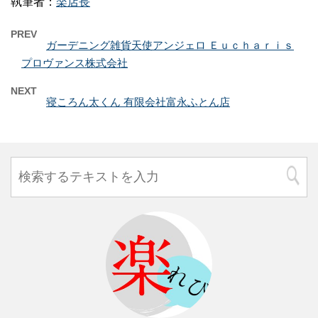
執筆者：
楽店長
PREV
ガーデニング雑貨天使アンジェロ Ｅｕｃｈａｒｉｓ
プロヴァンス株式会社
NEXT
寝ころん太くん 有限会社富永ふとん店