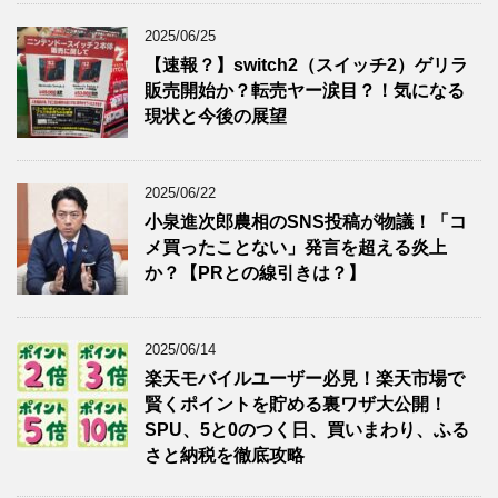
2025/06/25
【速報？】switch2（スイッチ2）ゲリラ
販売開始か？転売ヤー涙目？！気になる
現状と今後の展望
2025/06/22
小泉進次郎農相のSNS投稿が物議！「コ
メ買ったことない」発言を超える炎上
か？【PRとの線引きは？】
2025/06/14
楽天モバイルユーザー必見！楽天市場で
賢くポイントを貯める裏ワザ大公開！
SPU、5と0のつく日、買いまわり、ふる
さと納税を徹底攻略