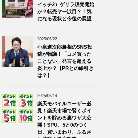
イッチ2）ゲリラ販売開始
か？転売ヤー涙目？！気
になる現状と今後の展望
2025/06/22
小泉進次郎農相のSNS投
稿が物議！「コメ買った
ことない」発言を超える
炎上か？【PRとの線引き
は？】
2025/06/14
楽天モバイルユーザー必
見！楽天市場で賢くポイ
ントを貯める裏ワザ大公
開！SPU、5と0のつく
日、買いまわり、ふるさ