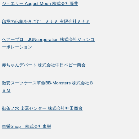
ジュエリー August Moon 株式会社藤井
印章の伝統をきざむ ミナミ 有限会社ミナミ
ヘアープロ JUNcorporation 株式会社ジュンコ
ーポレーション
赤ちゃんデパート 株式会社中日ベビー商会
激安スーツケース革命BB-Monsters 株式会社Ｂ
ＢＭ
御茶ノ水 楽器センター 株式会社神田商會
東栄Shop 株式会社東栄