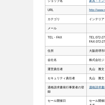
ショップ名
家具・イン
URL
http://www.
カテゴリ
インテリア
メール
TEL・FAX
TEL:072-27
FAX:072-27
住所
大阪府堺市
会社名
株式会社ジ
運営責任者
丸山 雅文
セキュリティ責任者
丸山 雅文
適格請求書発行事業者の登
適格請求書
録
セール開催日
セール開催
ます。