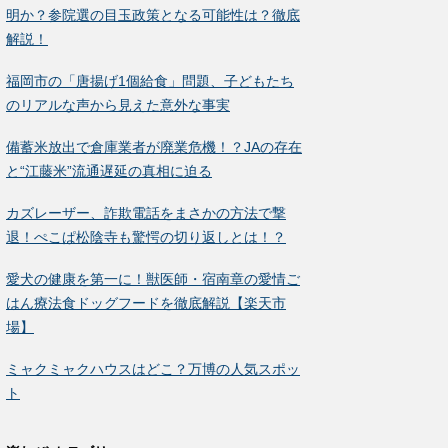
明か？参院選の目玉政策となる可能性は？徹底
解説！
福岡市の「唐揚げ1個給食」問題、子どもたち
のリアルな声から見えた意外な事実
備蓄米放出で倉庫業者が廃業危機！？JAの存在
と“江藤米”流通遅延の真相に迫る
カズレーザー、詐欺電話をまさかの方法で撃
退！ぺこぱ松陰寺も驚愕の切り返しとは！？
愛犬の健康を第一に！獣医師・宿南章の愛情ご
はん療法食ドッグフードを徹底解説【楽天市
場】
ミャクミャクハウスはどこ？万博の人気スポッ
ト