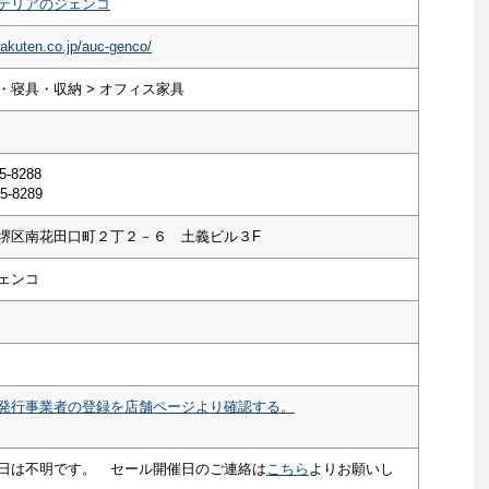
テリアのジェンコ
rakuten.co.jp/auc-genco/
・寝具・収納 > オフィス家具
5-8288
5-8289
堺区南花田口町２丁２－６ 土義ビル３F
ェンコ
発行事業者の登録を店舗ページより確認する。
日は不明です。 セール開催日のご連絡は
こちら
よりお願いし