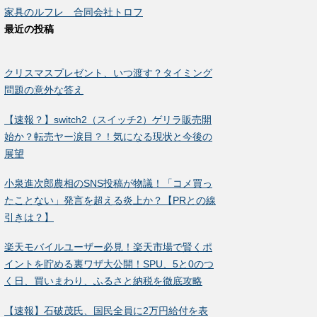
家具のルフレ 合同会社トロフ
最近の投稿
クリスマスプレゼント、いつ渡す？タイミング
問題の意外な答え
【速報？】switch2（スイッチ2）ゲリラ販売開
始か？転売ヤー涙目？！気になる現状と今後の
展望
小泉進次郎農相のSNS投稿が物議！「コメ買っ
たことない」発言を超える炎上か？【PRとの線
引きは？】
楽天モバイルユーザー必見！楽天市場で賢くポ
イントを貯める裏ワザ大公開！SPU、5と0のつ
く日、買いまわり、ふるさと納税を徹底攻略
【速報】石破茂氏、国民全員に2万円給付を表