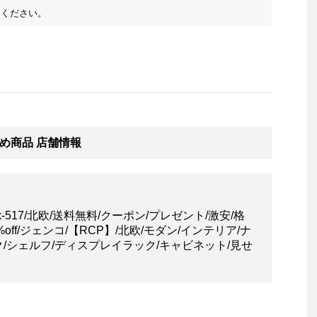
ください。
め商品 店舗情報
k-517/北欧/送料無料/クーポン/プレゼント/激安/格
off/ジェンコ/【RCP】/北欧/モダン/インテリア/ナ
ク/シェルフ/ディスプレイラック/キャビネット/見せ