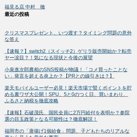
福見る店 中村 徹
最近の投稿
クリスマスプレゼント、いつ渡す？タイミング問題の意外
な答え
【速報？】switch2（スイッチ2）ゲリラ販売開始か？転売
ヤー涙目？！気になる現状と今後の展望
小泉進次郎農相のSNS投稿が物議！「コメ買ったことな
い」発言を超える炎上か？【PRとの線引きは？】
楽天モバイルユーザー必見！楽天市場で賢くポイントを貯
める裏ワザ大公開！SPU、5と0のつく日、買いまわり、
ふるさと納税を徹底攻略
【速報】石破茂氏、国民全員に2万円給付を表明か？参院
選の目玉政策となる可能性は？徹底解説！
福岡市の「唐揚げ1個給食」問題、子どもたちのリアルな