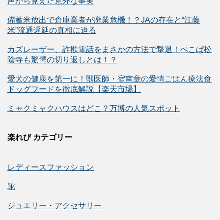
声から見えた意外な事実
備蓄米放出で倉庫業者が廃業危機！？JAの存在と“江藤
米”流通遅延の真相に迫る
カズレーザー、詐欺電話をまさかの方法で撃退！ぺこぱ松
陰寺も驚愕の切り返しとは！？
愛犬の健康を第一に！獣医師・宿南章の愛情ごはん療法食
ドッグフードを徹底解説【楽天市場】
ミャクミャクハウスはどこ？万博の人気スポット
楽れび カテゴリー
レディースファッション
靴
ジュエリー・アクセサリー