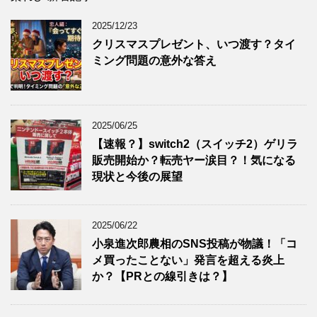
2025/12/23
クリスマスプレゼント、いつ渡す？タイ
ミング問題の意外な答え
2025/06/25
【速報？】switch2（スイッチ2）ゲリラ
販売開始か？転売ヤー涙目？！気になる
現状と今後の展望
2025/06/22
小泉進次郎農相のSNS投稿が物議！「コ
メ買ったことない」発言を超える炎上
か？【PRとの線引きは？】