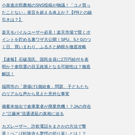
小泉進次郎農相のSNS投稿が物議！「コメ買っ
たことない」発言を超える炎上か？【PRとの線
引きは？】
楽天モバイルユーザー必見！楽天市場で賢くポ
イントを貯める裏ワザ大公開！SPU、5と0のつ
く日、買いまわり、ふるさと納税を徹底攻略
【速報】石破茂氏、国民全員に2万円給付を表
明か？参院選の目玉政策となる可能性は？徹底
解説！
福岡市の「唐揚げ1個給食」問題、子どもたち
のリアルな声から見えた意外な事実
備蓄米放出で倉庫業者が廃業危機！？JAの存在
と“江藤米”流通遅延の真相に迫る
カズレーザー、詐欺電話をまさかの方法で撃
退！ぺこぱ松陰寺も驚愕の切り返しとは！？