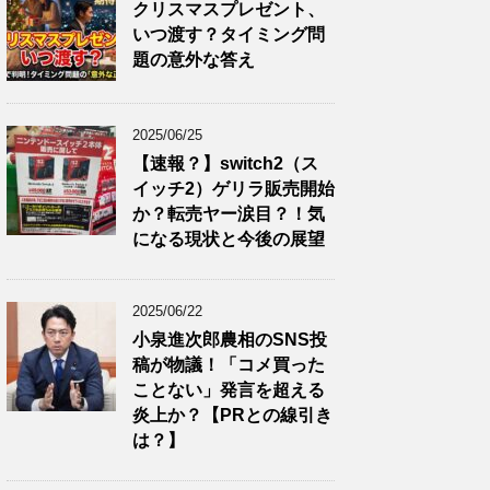
クリスマスプレゼント、
いつ渡す？タイミング問
題の意外な答え
2025/06/25
【速報？】switch2（ス
イッチ2）ゲリラ販売開始
か？転売ヤー涙目？！気
になる現状と今後の展望
2025/06/22
小泉進次郎農相のSNS投
稿が物議！「コメ買った
ことない」発言を超える
炎上か？【PRとの線引き
は？】