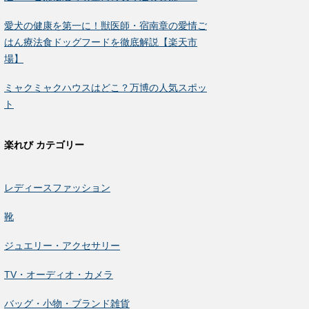
愛犬の健康を第一に！獣医師・宿南章の愛情ご
はん療法食ドッグフードを徹底解説【楽天市
場】
ミャクミャクハウスはどこ？万博の人気スポッ
ト
楽れび カテゴリー
レディースファッション
靴
ジュエリー・アクセサリー
TV・オーディオ・カメラ
バッグ・小物・ブランド雑貨