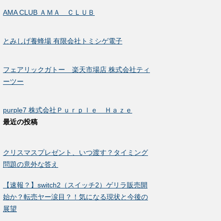
AMA CLUB ＡＭＡ ＣＬＵＢ
とみしげ養蜂場 有限会社トミシゲ電子
フェアリックガトー 楽天市場店 株式会社ティ
ーツー
purple7 株式会社Ｐｕｒｐｌｅ Ｈａｚｅ
最近の投稿
クリスマスプレゼント、いつ渡す？タイミング
問題の意外な答え
【速報？】switch2（スイッチ2）ゲリラ販売開
始か？転売ヤー涙目？！気になる現状と今後の
展望