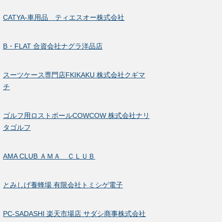
CATYA-車用品 ティエスオー株式会社
B・FLAT 合資会社ナグラ洋品店
スーツケース専門店FKIKAKU 株式会社クギマ
チ
ゴルフ用ロストボールCOWCOW 株式会社ナリ
タゴルフ
AMA CLUB ＡＭＡ ＣＬＵＢ
とみしげ養蜂場 有限会社トミシゲ電子
PC-SADASHI 楽天市場店 サダシ商事株式会社