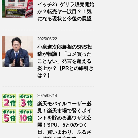
イッチ2）ゲリラ販売開始
か？転売ヤー涙目？！気
になる現状と今後の展望
2025/06/22
小泉進次郎農相のSNS投
稿が物議！「コメ買った
ことない」発言を超える
炎上か？【PRとの線引き
は？】
2025/06/14
楽天モバイルユーザー必
見！楽天市場で賢くポイ
ントを貯める裏ワザ大公
開！SPU、5と0のつく
日、買いまわり、ふるさ