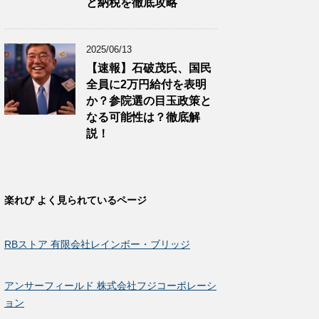
と納税を徹底攻略
2025/06/13
【速報】石破茂氏、国民
全員に2万円給付を表明
か？参院選の目玉政策と
なる可能性は？徹底解
説！
楽れび よく見られているページ
RBストア 有限会社レインボー・ブリッジ
アンサーフィールド 株式会社フジコーポレーシ
ョン