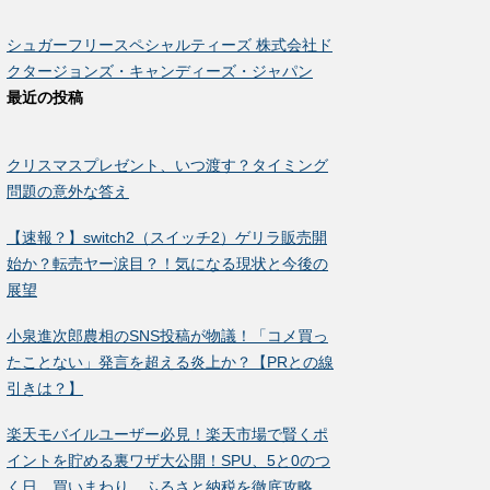
シュガーフリースペシャルティーズ 株式会社ド
クタージョンズ・キャンディーズ・ジャパン
最近の投稿
クリスマスプレゼント、いつ渡す？タイミング
問題の意外な答え
【速報？】switch2（スイッチ2）ゲリラ販売開
始か？転売ヤー涙目？！気になる現状と今後の
展望
小泉進次郎農相のSNS投稿が物議！「コメ買っ
たことない」発言を超える炎上か？【PRとの線
引きは？】
楽天モバイルユーザー必見！楽天市場で賢くポ
イントを貯める裏ワザ大公開！SPU、5と0のつ
く日、買いまわり、ふるさと納税を徹底攻略