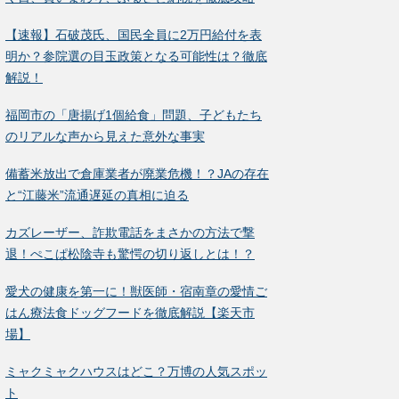
【速報】石破茂氏、国民全員に2万円給付を表
明か？参院選の目玉政策となる可能性は？徹底
解説！
福岡市の「唐揚げ1個給食」問題、子どもたち
のリアルな声から見えた意外な事実
備蓄米放出で倉庫業者が廃業危機！？JAの存在
と“江藤米”流通遅延の真相に迫る
カズレーザー、詐欺電話をまさかの方法で撃
退！ぺこぱ松陰寺も驚愕の切り返しとは！？
愛犬の健康を第一に！獣医師・宿南章の愛情ご
はん療法食ドッグフードを徹底解説【楽天市
場】
ミャクミャクハウスはどこ？万博の人気スポッ
ト