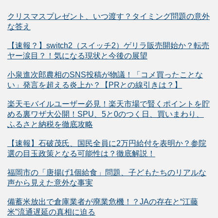
クリスマスプレゼント、いつ渡す？タイミング問題の意外
な答え
【速報？】switch2（スイッチ2）ゲリラ販売開始か？転売
ヤー涙目？！気になる現状と今後の展望
小泉進次郎農相のSNS投稿が物議！「コメ買ったことな
い」発言を超える炎上か？【PRとの線引きは？】
楽天モバイルユーザー必見！楽天市場で賢くポイントを貯
める裏ワザ大公開！SPU、5と0のつく日、買いまわり、
ふるさと納税を徹底攻略
【速報】石破茂氏、国民全員に2万円給付を表明か？参院
選の目玉政策となる可能性は？徹底解説！
福岡市の「唐揚げ1個給食」問題、子どもたちのリアルな
声から見えた意外な事実
備蓄米放出で倉庫業者が廃業危機！？JAの存在と“江藤
米”流通遅延の真相に迫る