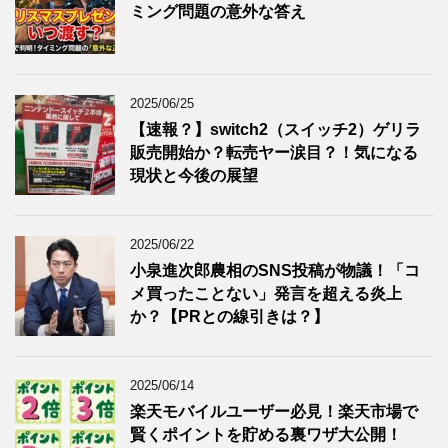
ミング問題の意外な答え
2025/06/25
【速報？】switch2（スイッチ2）ゲリラ
販売開始か？転売ヤー涙目？！気になる
現状と今後の展望
2025/06/22
小泉進次郎農相のSNS投稿が物議！「コ
メ買ったことない」発言を超える炎上
か？【PRとの線引きは？】
2025/06/14
楽天モバイルユーザー必見！楽天市場で
賢くポイントを貯める裏ワザ大公開！