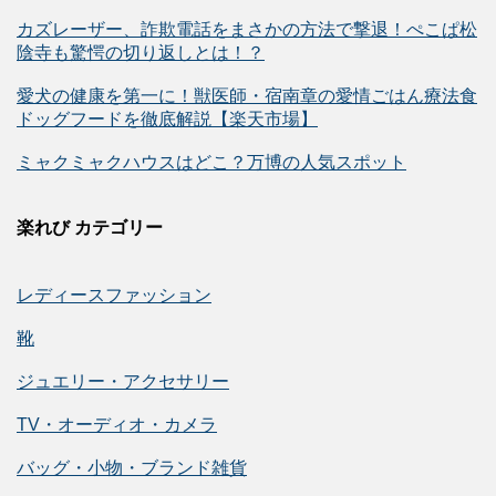
カズレーザー、詐欺電話をまさかの方法で撃退！ぺこぱ松
陰寺も驚愕の切り返しとは！？
愛犬の健康を第一に！獣医師・宿南章の愛情ごはん療法食
ドッグフードを徹底解説【楽天市場】
ミャクミャクハウスはどこ？万博の人気スポット
楽れび カテゴリー
レディースファッション
靴
ジュエリー・アクセサリー
TV・オーディオ・カメラ
バッグ・小物・ブランド雑貨