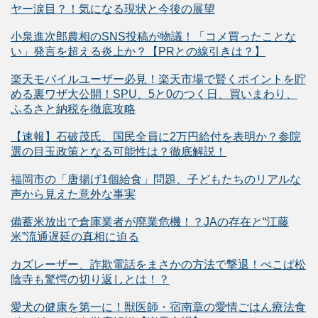
ヤー涙目？！気になる現状と今後の展望
小泉進次郎農相のSNS投稿が物議！「コメ買ったことな
い」発言を超える炎上か？【PRとの線引きは？】
楽天モバイルユーザー必見！楽天市場で賢くポイントを貯
める裏ワザ大公開！SPU、5と0のつく日、買いまわり、
ふるさと納税を徹底攻略
【速報】石破茂氏、国民全員に2万円給付を表明か？参院
選の目玉政策となる可能性は？徹底解説！
福岡市の「唐揚げ1個給食」問題、子どもたちのリアルな
声から見えた意外な事実
備蓄米放出で倉庫業者が廃業危機！？JAの存在と“江藤
米”流通遅延の真相に迫る
カズレーザー、詐欺電話をまさかの方法で撃退！ぺこぱ松
陰寺も驚愕の切り返しとは！？
愛犬の健康を第一に！獣医師・宿南章の愛情ごはん療法食