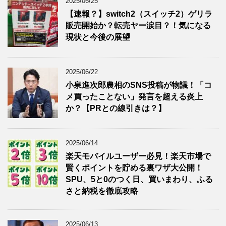
2025/06/25
【速報？】switch2（スイッチ2）ゲリラ
販売開始か？転売ヤー涙目？！気になる
現状と今後の展望
2025/06/22
小泉進次郎農相のSNS投稿が物議！「コ
メ買ったことない」発言を超える炎上
か？【PRとの線引きは？】
2025/06/14
楽天モバイルユーザー必見！楽天市場で
賢くポイントを貯める裏ワザ大公開！
SPU、5と0のつく日、買いまわり、ふる
さと納税を徹底攻略
2025/06/13