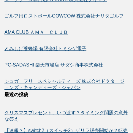
ゴルフ用ロストボールCOWCOW 株式会社ナリタゴルフ
AMA CLUB ＡＭＡ ＣＬＵＢ
とみしげ養蜂場 有限会社トミシゲ電子
PC-SADASHI 楽天市場店 サダシ商事株式会社
シュガーフリースペシャルティーズ 株式会社ドクタージ
ョンズ・キャンディーズ・ジャパン
最近の投稿
クリスマスプレゼント、いつ渡す？タイミング問題の意外
な答え
【速報？】switch2（スイッチ2）ゲリラ販売開始か？転売