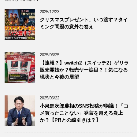
2025/12/23
クリスマスプレゼント、いつ渡す？タイ
ミング問題の意外な答え
2025/06/25
【速報？】switch2（スイッチ2）ゲリラ
販売開始か？転売ヤー涙目？！気になる
現状と今後の展望
2025/06/22
小泉進次郎農相のSNS投稿が物議！「コ
メ買ったことない」発言を超える炎上
か？【PRとの線引きは？】