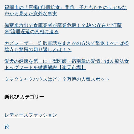
福岡市の「唐揚げ1個給食」問題、子どもたちのリアルな
声から見えた意外な事実
備蓄米放出で倉庫業者が廃業危機！？JAの存在と“江藤
米”流通遅延の真相に迫る
カズレーザー、詐欺電話をまさかの方法で撃退！ぺこぱ松
陰寺も驚愕の切り返しとは！？
愛犬の健康を第一に！獣医師・宿南章の愛情ごはん療法食
ドッグフードを徹底解説【楽天市場】
ミャクミャクハウスはどこ？万博の人気スポット
楽れび カテゴリー
レディースファッション
靴