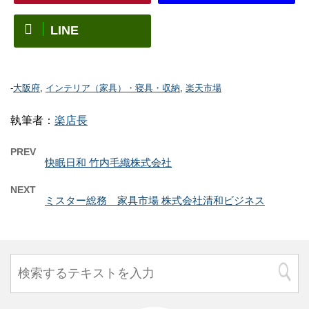
LINE
-
大阪府
,
インテリア（家具）・寝具・収納
,
楽天市場
執筆者：
楽店長
PREV
快眠日和 竹内毛織株式会社
NEXT
ミスター総務 家具市場 株式会社清和ビジネス