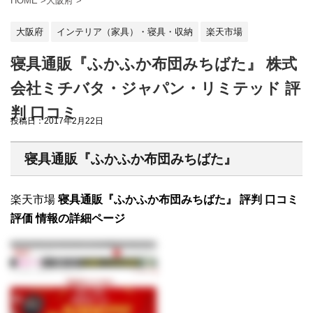
HOME
>
大阪府
>
大阪府
インテリア（家具）・寝具・収納
楽天市場
寝具通販『ふかふか布団みちばた』 株式
会社ミチバタ・ジャパン・リミテッド 評
判 口コミ
投稿日：
2017年2月22日
寝具通販『ふかふか布団みちばた』
楽天市場
寝具通販『ふかふか布団みちばた』 評判 口コミ
評価 情報の詳細ページ