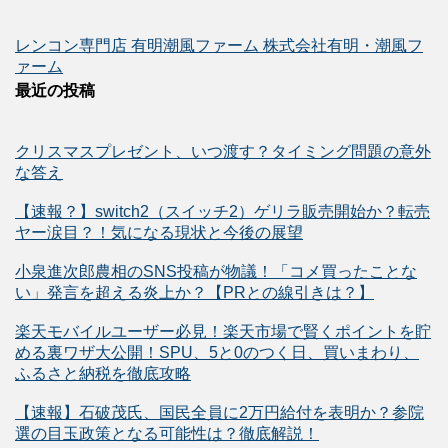
レンコン専門店 有明潮風ファーム 株式会社有明・潮風フ
ァーム
最近の投稿
クリスマスプレゼント、いつ渡す？タイミング問題の意外
な答え
【速報？】switch2（スイッチ2）ゲリラ販売開始か？転売
ヤー涙目？！気になる現状と今後の展望
小泉進次郎農相のSNS投稿が物議！「コメ買ったことな
い」発言を超える炎上か？【PRとの線引きは？】
楽天モバイルユーザー必見！楽天市場で賢くポイントを貯
める裏ワザ大公開！SPU、5と0のつく日、買いまわり、
ふるさと納税を徹底攻略
【速報】石破茂氏、国民全員に2万円給付を表明か？参院
選の目玉政策となる可能性は？徹底解説！